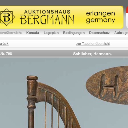
ionsübersicht
Kontakt
Lageplan
Bedingungen
Datenschutz
Auftrag
urück
zur Tabellenübersicht
Schilcher, Hermann.
.Nr.
708