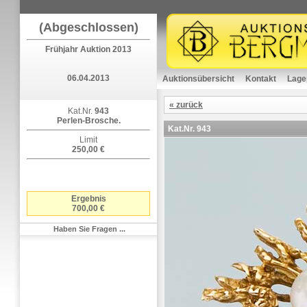
(Abgeschlossen)
Frühjahr Auktion 2013
06.04.2013
Auktionsübersicht
Kontakt
Lage
« zurück
Kat.Nr.
943
Perlen-Brosche.
Kat.Nr.
943
Limit
250,00 €
Ergebnis
700,00 €
Haben Sie Fragen ...