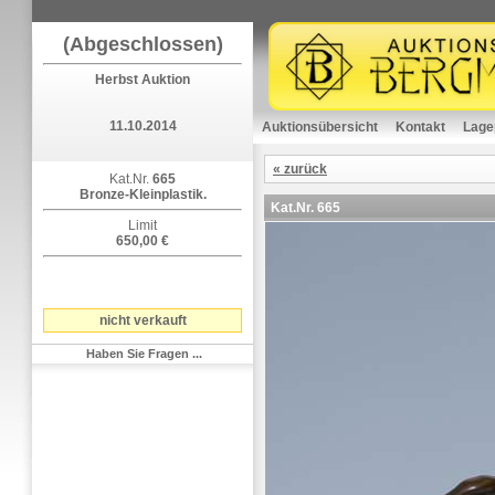
(Abgeschlossen)
Herbst Auktion
11.10.2014
Auktionsübersicht
Kontakt
Lage
« zurück
Kat.Nr.
665
Bronze-Kleinplastik.
Kat.Nr.
665
Limit
650,00 €
nicht verkauft
Haben Sie Fragen ...