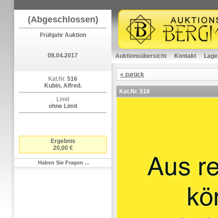
(Abgeschlossen)
Frühjahr Auktion
08.04.2017
Auktionsübersicht
Kontakt
Lage
« zurück
Kat.Nr.
516
Kubin, Alfred.
Kat.Nr.
516
Limit
ohne Limit
Ergebnis
20,00 €
Haben Sie Fragen ...