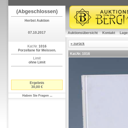
(Abgeschlossen)
Herbst Auktion
07.10.2017
Auktionsübersicht
Kontakt
Lage
« zurück
Kat.Nr.
1016
Porzellane für Meissen.
Kat.Nr.
1016
Limit
ohne Limit
Ergebnis
30,00 €
Haben Sie Fragen ...