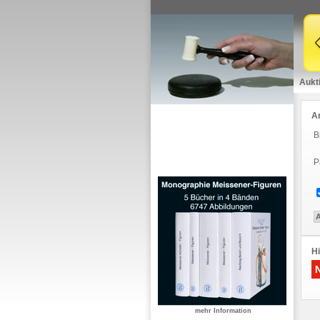
Aukt
A
B
P
Hi
mehr Information