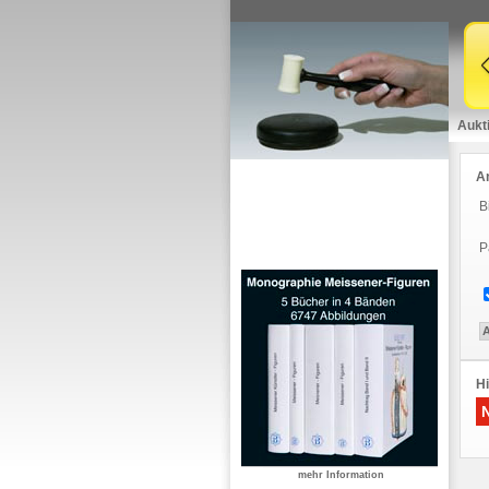
Aukt
A
B
P
Hi
mehr Information