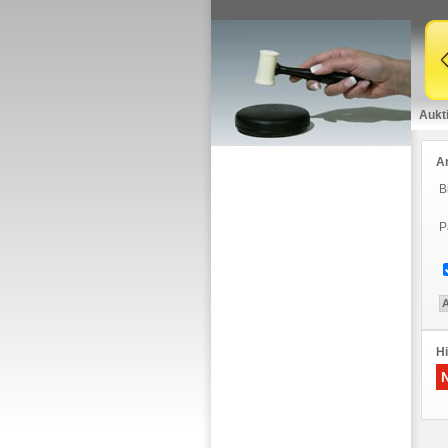
Aukt
A
B
P
Hi