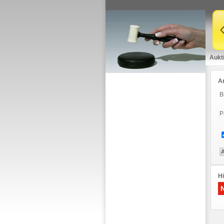
Aukt
A
B
P
Hi