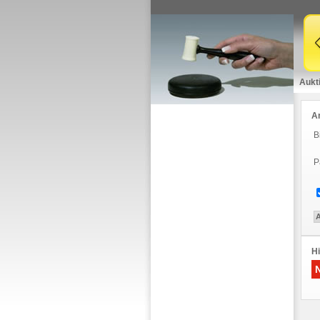
Aukt
A
B
P
Hi