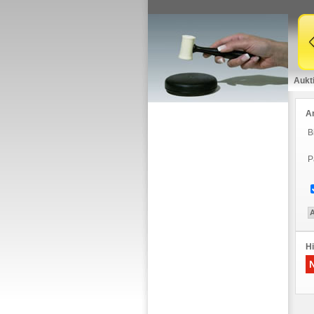
Aukt
A
B
P
Hi