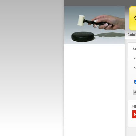
Aukt
A
B
P
Hi