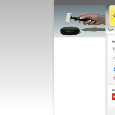
Aukt
A
B
P
Hi