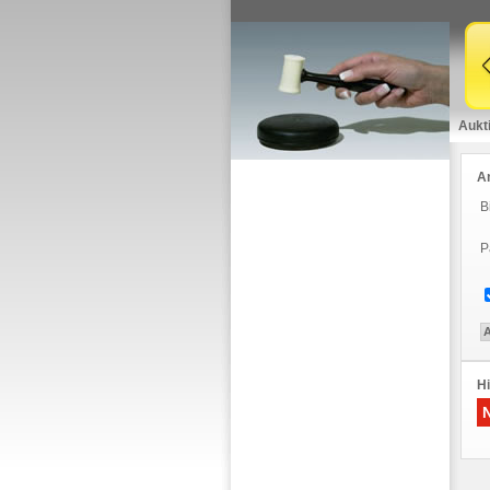
Aukt
A
B
P
Hi