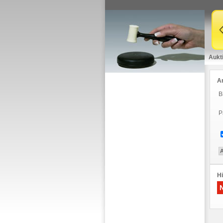
Aukt
A
B
P
Hi