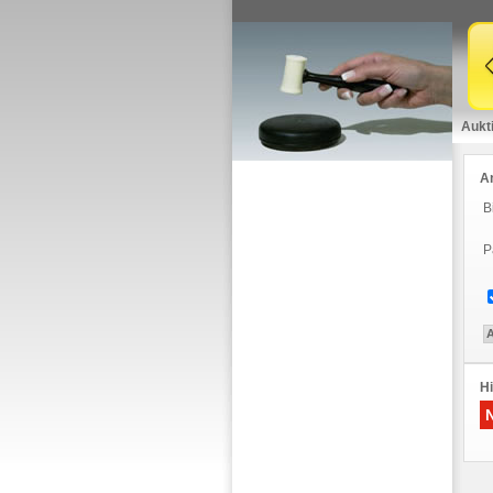
Aukt
A
B
P
Hi