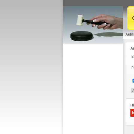
Aukt
A
B
P
Hi