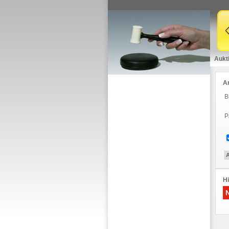
Aukt
A
B
P
Hi