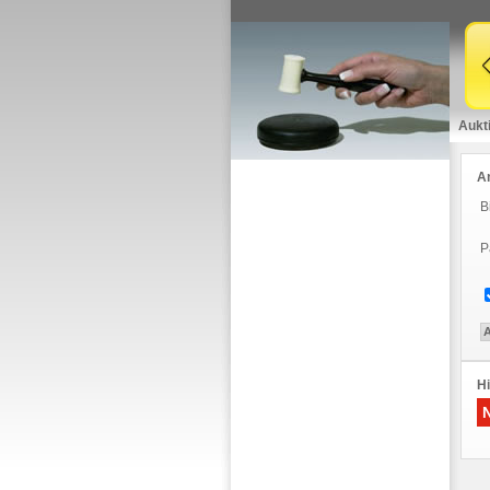
Aukt
A
B
P
Hi