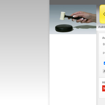
Aukt
A
B
P
Hi