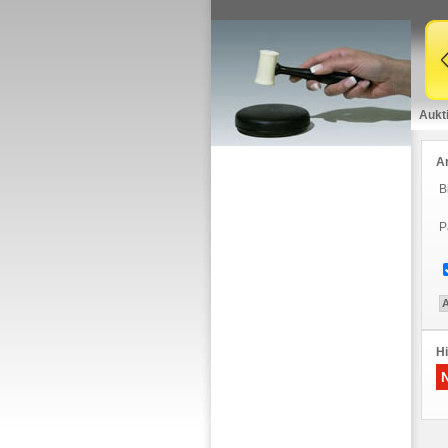
Aukt
A
B
P
Hi