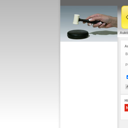
Aukt
A
B
P
Hi