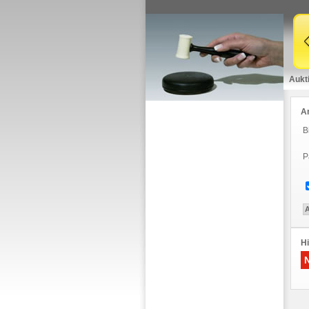
Aukt
A
B
P
Hi