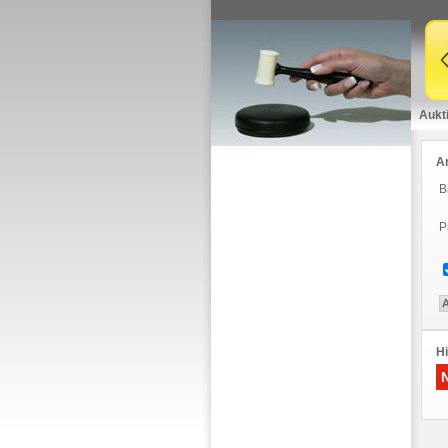
Aukt
A
B
P
Hi