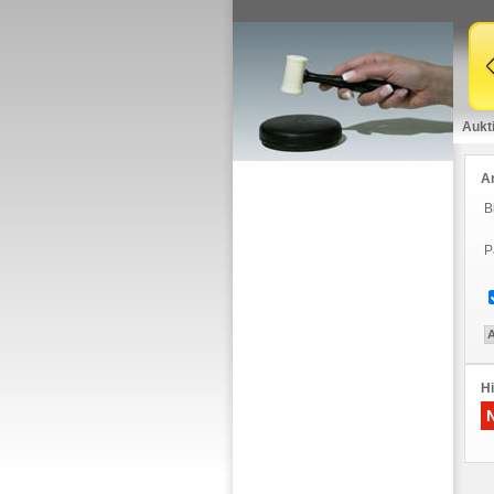
Aukt
A
B
P
Hi