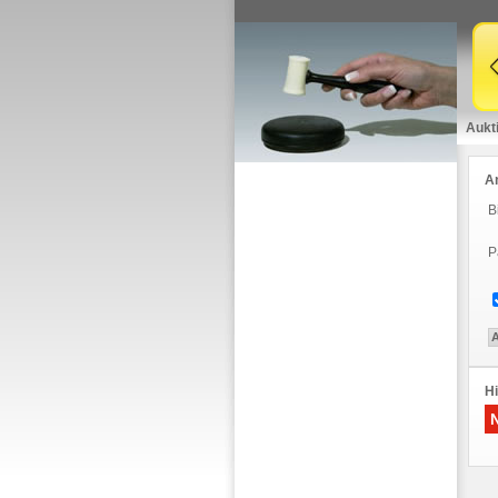
Aukt
A
B
P
Hi