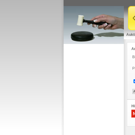
Aukt
A
B
P
Hi