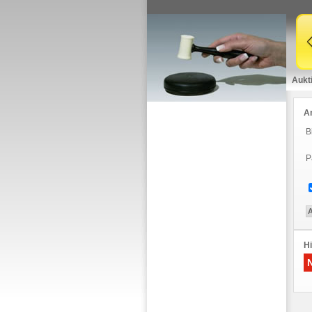
Aukt
A
B
P
Hi