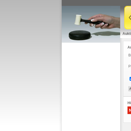
Aukt
A
B
P
Hi