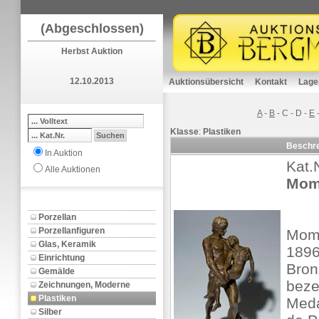
(Abgeschlossen)
Herbst Auktion
12.10.2013
Auktionsübersicht
Kontakt
Lage
A
-
B
-
C
-
D
-
E
Klasse
:
Plastiken
Beschr
In Auktion
Kat.
Alle Auktionen
Mom
Porzellan
Porzellanfiguren
Momb
Glas, Keramik
1896
Einrichtung
Bron
Gemälde
beze
Zeichnungen, Moderne
Plastiken
Meda
Silber