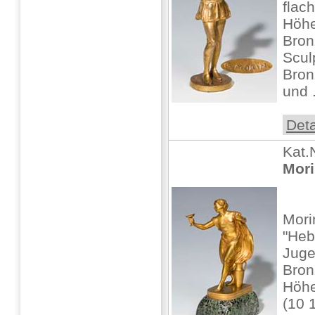
flac
Höhe
Bron
Scul
Bron
und .
Deta
Kat.
Mori
Mori
"Heb
Juge
Bron
Höhe
(10 1