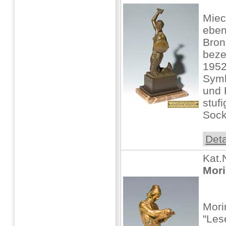
Miec
ebe
Bron
bezei
1952
Symb
und 
stuf
Socke
Deta
Kat.
Mori
Mori
"Les