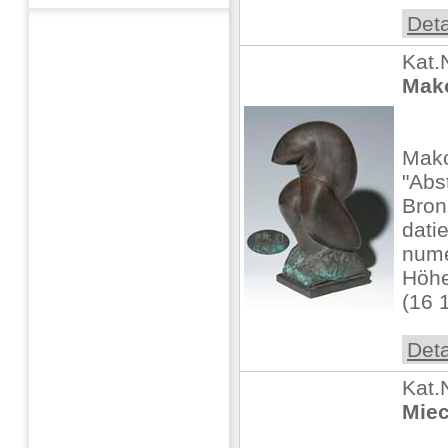
Deta
Kat.
Mako
Mako
"Abs
Bron
datie
nume
Höhe
(16 1
Deta
Kat.
Miec