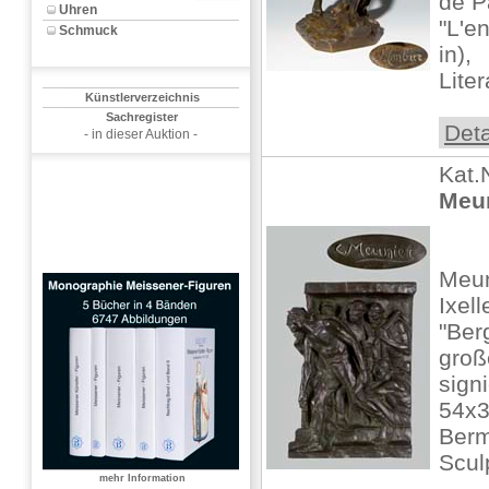
de P
Uhren
"L'e
Schmuck
in),
Liter
Künstlerverzeichnis
Sachregister
Deta
- in dieser Auktion -
Kat.
Meun
Meun
Ixell
"Ber
groß
signi
54x39
Berm
Scul
mehr Information