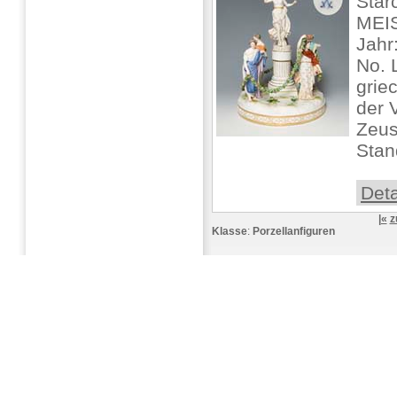
Star
MEIS
Jahr
No. 
grie
der 
Zeus
Stand
Deta
|«
z
Klasse
:
Porzellanfiguren