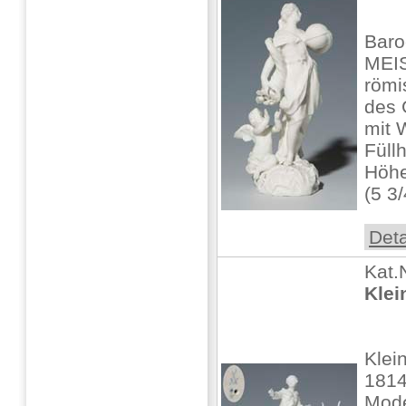
Baro
MEIS
römi
des 
mit 
Füll
Höhe
(5 3/
Deta
Kat.
Klei
Klei
1814
Mode