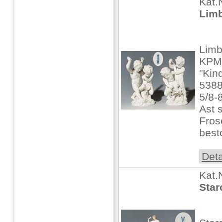
Kat.
Limb
Limb
KPM 
"Kin
5388
5/8-8
Ast s
Fros
best
Deta
Kat.
Star