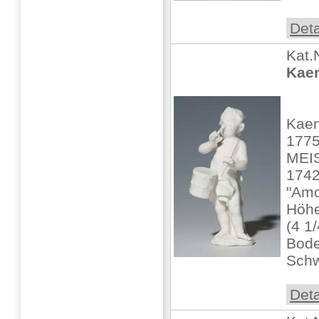
Deta
Kat.
Kaen
Kaen
1775
MEIS
1742
"Amo
Höhe
(4 1
Bode
Schw
Deta