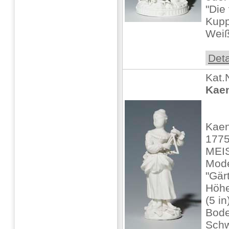
"Die
Kupp
Weißp
Deta
Kat.
Kaen
Kaen
1775
MEIS
Mode
"Gär
Höhe
(5 i
Bode
Schw