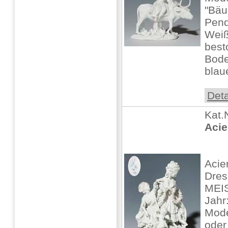
"Bäu
Pend
Weiß
best
Bode
blaue
Deta
Kat.
Acie
Acie
Dre
MEIS
Jahr
Mode
oder