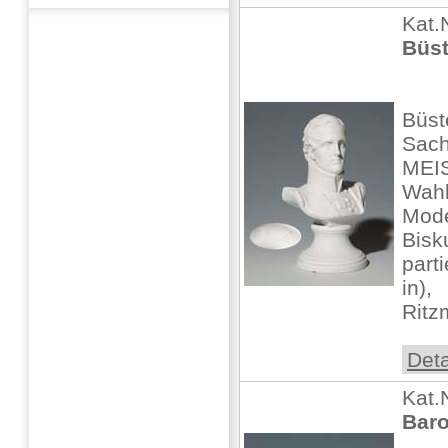
Kat.
Büst
Büst
Sach
MEIS
Wahl
Mode
Bisk
part
in),
Ritzm
Deta
Kat.
Baro