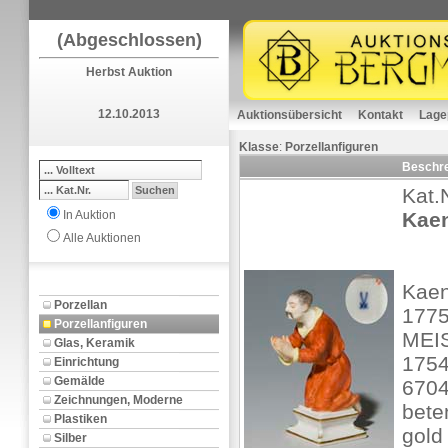
(Abgeschlossen)
Herbst Auktion
12.10.2013
Auktionsübersicht
Kontakt
Lage
Klasse
:
Porzellanfiguren
Beschr
Kat.
In Auktion
Kaen
Alle Auktionen
Kaen
Porzellan
1775
Porzellanfiguren
MEIS
Glas, Keramik
1754
Einrichtung
Gemälde
6704
Zeichnungen, Moderne
bete
Plastiken
gold 
Silber