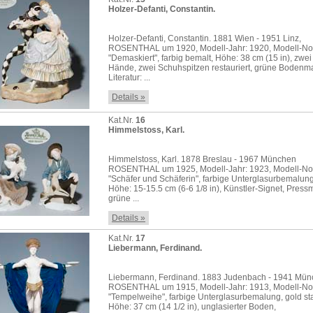
Holzer-Defanti, Constantin.
Holzer-Defanti, Constantin. 1881 Wien - 1951 Linz,
ROSENTHAL um 1920, Modell-Jahr: 1920, Modell-No.
"Demaskiert", farbig bemalt, Höhe: 38 cm (15 in), zwei
Hände, zwei Schuhspitzen restauriert, grüne Bodenm
Literatur: ...
Details »
Kat.Nr.
16
Himmelstoss, Karl.
Himmelstoss, Karl. 1878 Breslau - 1967 München
ROSENTHAL um 1925, Modell-Jahr: 1923, Modell-No
"Schäfer und Schäferin", farbige Unterglasurbemalung
Höhe: 15-15.5 cm (6-6 1/8 in), Künstler-Signet, Press
grüne ...
Details »
Kat.Nr.
17
Liebermann, Ferdinand.
Liebermann, Ferdinand. 1883 Judenbach - 1941 Mü
ROSENTHAL um 1915, Modell-Jahr: 1913, Modell-No
"Tempelweihe", farbige Unterglasurbemalung, gold staf
Höhe: 37 cm (14 1/2 in), unglasierter Boden,