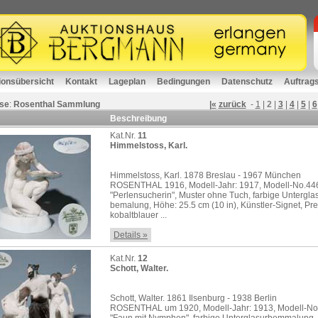
ionsübersicht
Kontakt
Lageplan
Bedingungen
Datenschutz
Auftrag
se
:
Rosenthal Sammlung
|«
zurück
-
1
|
2
|
3
|
4
|
5
|
6
Beschreibung
Kat.Nr.
11
Himmelstoss, Karl.
Himmelstoss, Karl. 1878 Breslau - 1967 München
ROSENTHAL 1916, Modell-Jahr: 1917, Modell-No.44
"Perlensucherin", Muster ohne Tuch, farbige Untergla
bemalung, Höhe: 25.5 cm (10 in), Künstler-Signet, Pr
kobaltblauer ...
Details »
Kat.Nr.
12
Schott, Walter.
Schott, Walter. 1861 Ilsenburg - 1938 Berlin
ROSENTHAL um 1920, Modell-Jahr: 1913, Modell-No