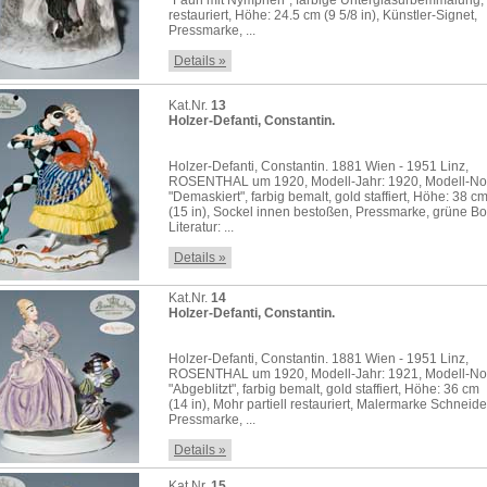
"Faun mit Nymphen", farbige Unterglasurbemmalung,
restauriert, Höhe: 24.5 cm (9 5/8 in), Künstler-Signet,
Pressmarke, ...
Details »
Kat.Nr.
13
Holzer-Defanti, Constantin.
Holzer-Defanti, Constantin. 1881 Wien - 1951 Linz,
ROSENTHAL um 1920, Modell-Jahr: 1920, Modell-No.
"Demaskiert", farbig bemalt, gold staffiert, Höhe: 38 c
(15 in), Sockel innen bestoßen, Pressmarke, grüne 
Literatur: ...
Details »
Kat.Nr.
14
Holzer-Defanti, Constantin.
Holzer-Defanti, Constantin. 1881 Wien - 1951 Linz,
ROSENTHAL um 1920, Modell-Jahr: 1921, Modell-No.
"Abgeblitzt", farbig bemalt, gold staffiert, Höhe: 36 cm
(14 in), Mohr partiell restauriert, Malermarke Schneide
Pressmarke, ...
Details »
Kat.Nr.
15