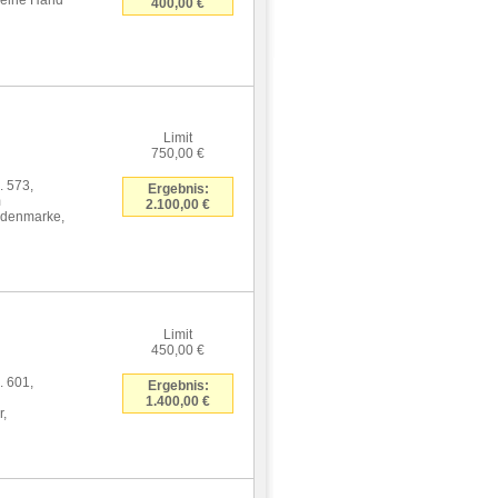
 eine Hand
400,00 €
Limit
750,00 €
 573,
Ergebnis:
m
2.100,00 €
Bodenmarke,
Limit
450,00 €
 601,
Ergebnis:
1.400,00 €
r,