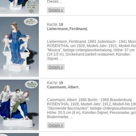
Dieses ...
Details »
Kat.Nr.
18
Liebermann, Ferdinand.
Liebermann, Ferdinand. 1883 Judenbach - 1941 Mü
ROSENTHAL um 1920, Modell-Jahr: 1921, Modell-No
"Musica", farbige Unterglasurbemalung, Höhe: 37 cm
(14 1/2 in), Sockelrand partiell restauriert, Künstler-
Signet, ...
Details »
Kat.Nr.
19
Caasmann, Albert.
Caasmann, Albert. 1886 Berlin - 1968 Brandenburg
ROSENTHAL 1928, Modell-Jahr: 1912, Modell-No.19
"Stürmende Bacchanten", farbige Unterglasurbemalu
Höhe: 20.5 cm (8 in), Künstler-Signet, Pressmarke, gr
Bodenmarke, ...
Details »