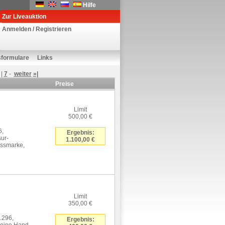
Hilfe
Zur Liveauktion
Anmelden / Registrieren
sformulare
Links
|
7
-
weiter
»|
Preise
Limit
500,00 €
6,
Ergebnis:
sur-
1.100,00 €
essmarke,
Limit
350,00 €
.296,
Ergebnis: