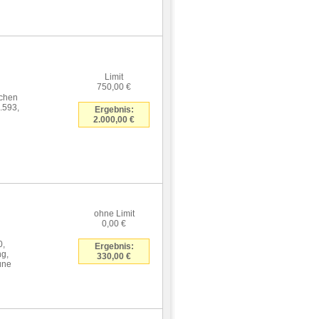
Limit
750,00 €
nchen
.593,
Ergebnis:
2.000,00 €
ohne Limit
0,00 €
0,
Ergebnis:
ng,
330,00 €
üne