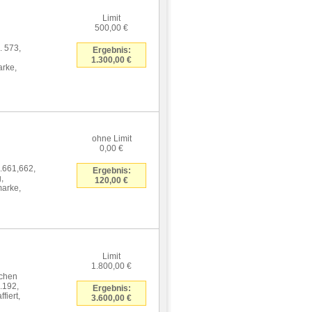
Limit
500,00 €
 573,
Ergebnis:
1.300,00 €
arke,
ohne Limit
0,00 €
.661,662,
Ergebnis:
,
120,00 €
marke,
Limit
1.800,00 €
nchen
.192,
Ergebnis:
fiert,
3.600,00 €