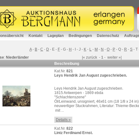
ionsübersicht
Kontakt
Lageplan
Bedingungen
Datenschutz
Auftrag
A
-
B
-
C
-
D
-
E
-
F
-
G
-
H
-
I
-
J
-
K
-
L
-
M
-
N
-
O
-
P
-
Q
-
R
-
S
-
T
se
:
Niederländer
|«
zurück
-
1
-
weiter
»|
Beschreibung
Kat.Nr.
821
Leys Hendrik Jan August zugeschrieben.
Leys Hendrik Jan August zugeschrieben.
1815 Antwerpen - 1869 ebda
"Schlachtenszene"
Öl/Leinwand, unsigniert, 46x61 cm (18 1/8 x 24 in)
neuwertiger Stuckrahmen, Literatur: Thieme-Beck
 mit ...
Details »
Kat.Nr.
822
Lintz Ferdinand Ernst.