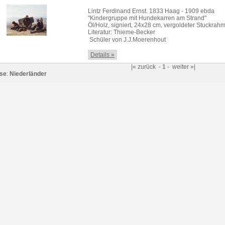
Lintz Ferdinand Ernst. 1833 Haag - 1909 ebda
"Kindergruppe mit Hundekarren am Strand"
Öl/Holz, signiert, 24x28 cm, vergoldeter Stuckrah
Literatur: Thieme-Becker
 Schüler von J.J.Moerenhout
Details »
|«
zurück
-
1
-
weiter
»|
se
:
Niederländer