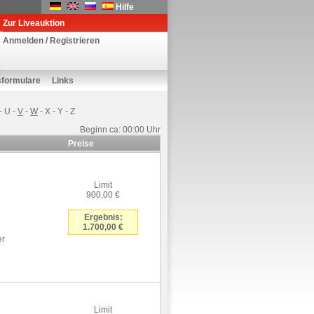
Hilfe
Zur Liveauktion
Anmelden / Registrieren
sformulare
Links
-
U
-
V
-
W
-
X
-
Y
-
Z
Beginn ca: 00:00 Uhr
Preise
Limit
900,00 €
Ergebnis:
1.700,00 €
er
Limit