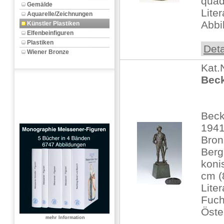
quad
Gemälde
Lite
Aquarelle/Zeichnungen
Abbi
Künstler Plastiken
Elfenbeinfiguren
Plastiken
Deta
Wiener Bronze
Kat.
Beck
Beck
1941
Bron
Ber
koni
cm (
Lite
Fuch
Öste
mehr Information