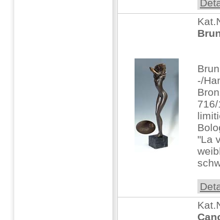
Deta
Kat.
Brun
Brun
-/Ha
Bronz
716/
limi
Bolo
"La 
weib
schw
Deta
Kat.
Cano