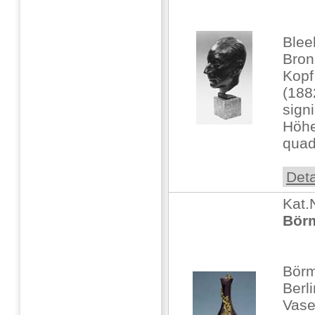
Blee
Bron
Kopf
(188
sign
Höhe
quad
Deta
Kat.
Bör
Börm
Berli
Vase