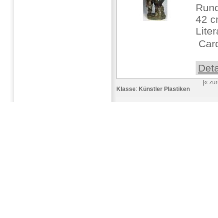
Rund
42 
Lite
 Card
Deta
|«
zur
Klasse
:
Künstler Plastiken