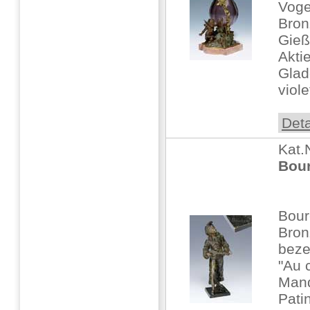
Voge
Bronz
Gieß
Akti
Glad
viole
Deta
Kat.
Bour
Bour
Bron
beze
"Au c
Mand
Pati