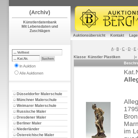
(Archiv)
Künstlerdatenbank
Mit Lebensdaten und
Zuschlägen
Auktionsübersicht
Kontakt
Lage
A
-
B
-
C
-
D
-
E
Klasse
:
Künstler Plastiken
|«
Beschr
In Auktion
Kat.
Alle Auktionen
Alle
Düsseldorfer Malerschule
Münchner Malerschule
Alle
Weimarer Malerschule
1795
Russische Maler
Bron
Dresdener Maler
Marm
Berliner Maler
Niederländer
im L
Östereichische Maler