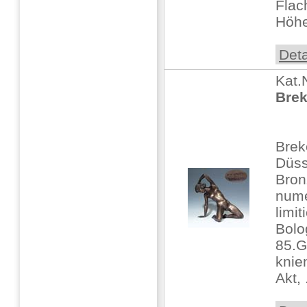
Flac
Höhe
Deta
Kat.
Brek
Brek
Düss
Bron
nume
limi
Bolo
85.G
knie
Akt, .