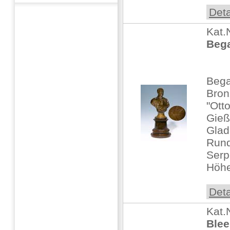
Deta
Kat.
Bega
Bega
Bronz
"Ott
Gieß
Glad
Rund
Serp
Höhe:
Deta
Kat.
Blee