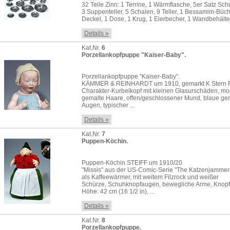
32 Teile Zinn: 1 Terrine, 1 Wärmflasche, 5er Satz Sc
3 Suppenteller, 5 Schalen, 9 Teller, 1 Bessamim-Büc
Deckel, 1 Dose, 1 Krug, 1 Eierbecher, 1 Wandbehälter,
Details »
Kat.Nr.
6
Porzellankopfpuppe "Kaiser-Baby".
Porzellankopfpuppe "Kaiser-Baby".
KÄMMER & REINHARDT um 1910, gemarkt K Stern 
Charakter-Kurbelkopf mit kleinen Glasurschäden, mod
gemalte Haare, offen/geschlossener Mund, blaue ge
Augen, typischer ...
Details »
Kat.Nr.
7
Puppen-Köchin.
Puppen-Köchin.STEIFF um 1910/20
"Missis" aus der US-Comic-Serie "The Katzenjammer
als Kaffeewärmer, mit weitem Filzrock und weißer
Schürze, Schuhknopfaugen, bewegliche Arme, Knopf
Höhe: 42 cm (16 1/2 in), ...
Details »
Kat.Nr.
8
Porzellankopfpuppe.