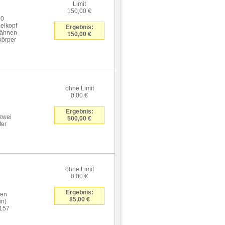
Limit
150,00 €
10
elkopf
Ergebnis:
Zähnen
150,00 €
körper
ohne Limit
0,00 €
Ergebnis:
 zwei
500,00 €
fer
ohne Limit
0,00 €
Ergebnis:
nen
85,00 €
in)
 157