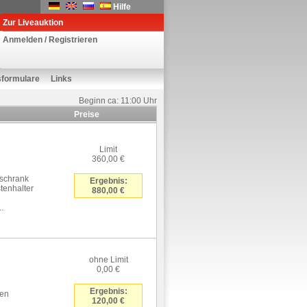
Hilfe
Zur Liveauktion
Anmelden / Registrieren
sformulare
Links
Beginn ca: 11:00 Uhr
Preise
Limit
360,00 €
kschrank
Ergebnis:
tenhalter
880,00 €
.
ohne Limit
0,00 €
Ergebnis:
ben
120,00 €