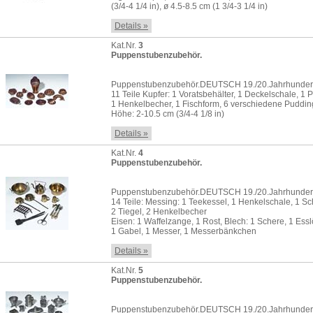
(3/4-4 1/4 in), ø 4.5-8.5 cm (1 3/4-3 1/4 in)
Details »
Kat.Nr.
3
Puppenstubenzubehör.
Puppenstubenzubehör.DEUTSCH 19./20.Jahrhunder
11 Teile Kupfer: 1 Voratsbehälter, 1 Deckelschale, 1 
1 Henkelbecher, 1 Fischform, 6 verschiedene Puddi
Höhe: 2-10.5 cm (3/4-4 1/8 in)
Details »
Kat.Nr.
4
Puppenstubenzubehör.
Puppenstubenzubehör.DEUTSCH 19./20.Jahrhunder
14 Teile: Messing: 1 Teekessel, 1 Henkelschale, 1 S
2 Tiegel, 2 Henkelbecher
Eisen: 1 Waffelzange, 1 Rost, Blech: 1 Schere, 1 Esslö
1 Gabel, 1 Messer, 1 Messerbänkchen
Details »
Kat.Nr.
5
Puppenstubenzubehör.
Puppenstubenzubehör.DEUTSCH 19./20.Jahrhunder