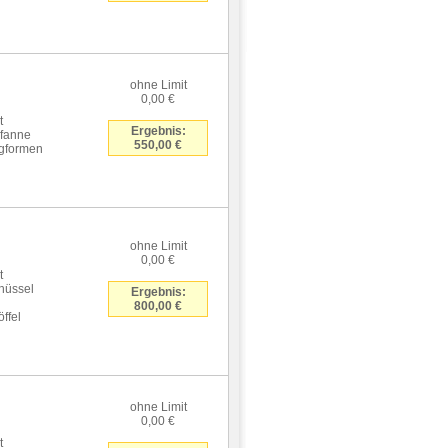
ohne Limit
0,00 €
t
Ergebnis:
Pfanne
550,00 €
ngformen
ohne Limit
0,00 €
t
chüssel
Ergebnis:
800,00 €
ffel
ohne Limit
0,00 €
t