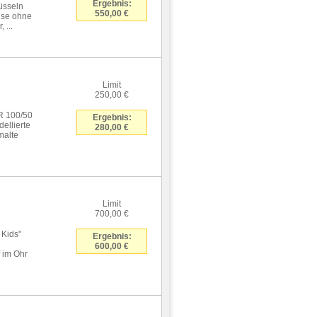
Ergebnis:
hüsseln
550,00 €
hse ohne
 ...
Limit
250,00 €
R 100/50
Ergebnis:
ellierte
280,00 €
malte
Limit
700,00 €
 Kids"
Ergebnis:
600,00 €
 im Ohr