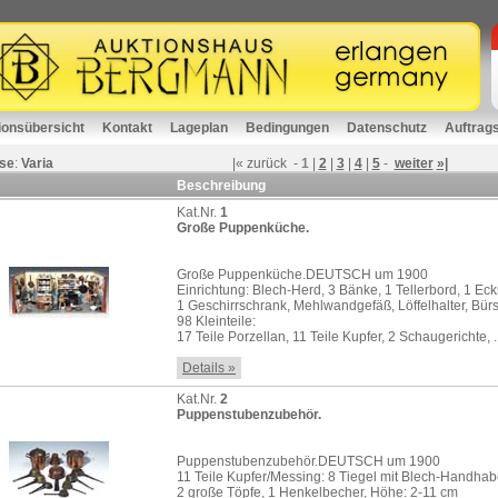
ionsübersicht
Kontakt
Lageplan
Bedingungen
Datenschutz
Auftrag
se
:
Varia
|«
zurück
-
1
|
2
|
3
|
4
|
5
-
weiter
»|
Beschreibung
Kat.Nr.
1
Große Puppenküche.
Große Puppenküche.DEUTSCH um 1900
Einrichtung: Blech-Herd, 3 Bänke, 1 Tellerbord, 1 Ec
1 Geschirrschrank, Mehlwandgefäß, Löffelhalter, Bürs
98 Kleinteile:
17 Teile Porzellan, 11 Teile Kupfer, 2 Schaugerichte, ..
Details »
Kat.Nr.
2
Puppenstubenzubehör.
Puppenstubenzubehör.DEUTSCH um 1900
11 Teile Kupfer/Messing: 8 Tiegel mit Blech-Handha
2 große Töpfe, 1 Henkelbecher, Höhe: 2-11 cm