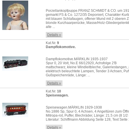
Porzellankopfpuppe.FRANZ SCHMIDT & CO. um 19
gemarkt FS & Co. 1272/35 Deponiert, Charakter-Kurb
mit blauen Schlafaugen, offener Mund mit 2 oberen 
blonde Kurzhaarperücke, Masse/Holz-Gliedergelenk
alte ...
Details »
Kat.Nr.
9
Dampflokomotive.
Dampflokomotive.MÄRKLIN 1935-1937
Spur 0, 20 Volt, No.E 66/12920, Achsfolge 2'B
mattschwarz, kleine Windleitbleche, Galeriestangen,
elektrisch beleuchtete Lampen, Tender 3 Achsen, Puf
Gußspeichenräde, Länge: ...
Details »
Kat.Nr.
10
Speisewagen.
Speisewagen.MÄRKLIN 1929-1938
No.1886 Sp, Spur 0, 4 Achsen, 4 Angeltüren zum Öff
Mitropa-rot, Puffer, Blechräder, Länge: 21.5 cm (8 1/2 
Literatur: Schiffmann Abbildung Seite 128, Text Seite
Details »