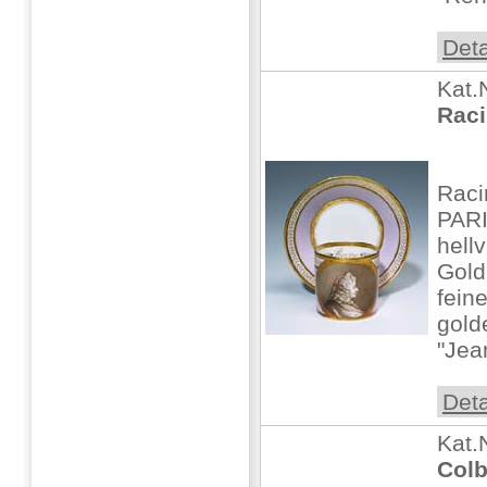
Deta
Kat.
Raci
Raci
PARI
hellv
Gold
fein
gold
"Jea
Deta
Kat.
Colb