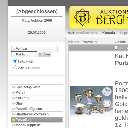
(Abgeschlossen)
März Auktion 2006
25.03.2006
Auktionsübersicht
Kontakt
Lage
Klasse
:
Porzellan
|«
zurück
Beschr
Kat.
In Auktion
Port
Alle Auktionen
Port
Spielzeug-Varia
180
Metall
hellv
Keramik
Gold
Glas
Porzellanfiguren
fein
Blaudekor-Porzellan
gold
Porzellan
12 T
Möbel-Teppiche