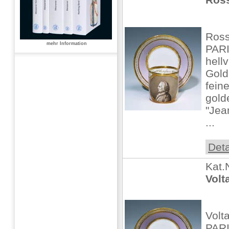
Ross
mehr Information
PARI
hellv
Gold
fein
gold
"Jea
...
Deta
Kat.
Volt
Volt
PARI