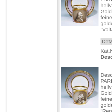
hellv
Gold
fein
gold
"Vol
Deta
Kat.
Desc
Desc
PARI
hellv
Gold
fein
gold
"Ren