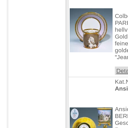
Colb
PARI
hellv
Gold
fein
gold
"Jea
Deta
Kat.
Ansi
Ansi
BER
Gesc