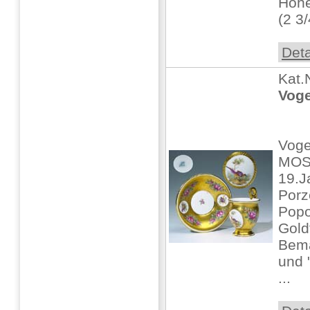
Höhe
(2 3/4
Deta
Kat.
Voge
Voge
MOS
19.J
Porz
Pop
Gold
Bema
und 
...