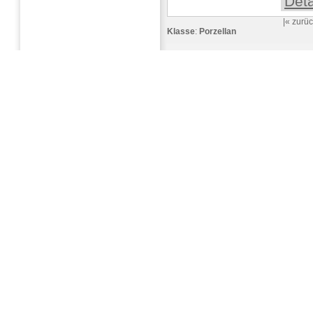
Deta
|«
zurüc
Klasse
:
Porzellan