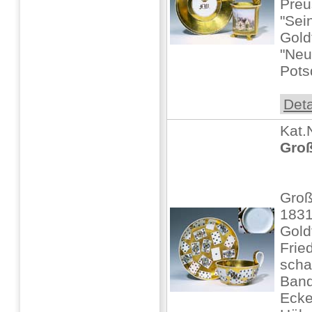
Preu
"Sei
Gold
"Neu
Pots
Deta
Kat.
Groß
Groß
183
Gold
Fried
scha
Band
Ecke