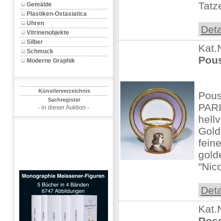
Tatz
Gemälde
Plastiken-Ostasiatica
Uhren
Deta
Vitrinenobjekte
Silber
Kat.
Schmuck
Pous
Moderne Graphik
Künstlerverzeichnis
Pous
Sachregister
PARI
- in dieser Auktion -
hellv
Gold
fein
gold
"Nic
Deta
Kat.
Ross