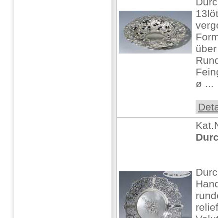
Durc
13lö
verg
Form
über
Rundf
Fein
ø ...
Deta
Kat.
Durc
Durc
Hand
rund
reli