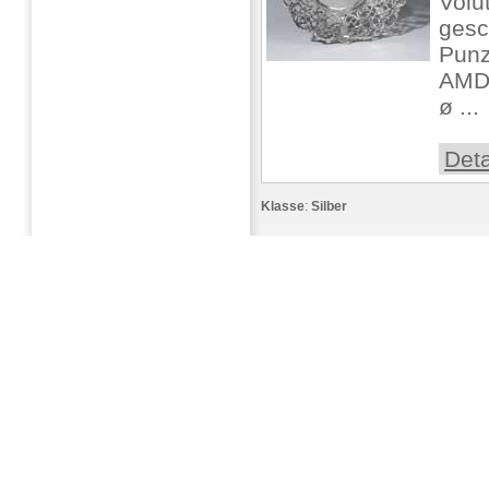
Volu
gesc
Punz
AMD,
ø ...
Deta
Klasse
:
Silber