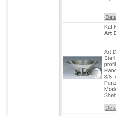
Deta
Kat.
Art 
Art 
Sterl
profi
Rand
3/8 i
Punz
Mode
Shef
Deta