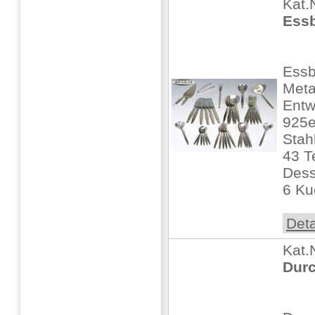
Kat.
Essb
Essb
Meta
Entw
925e
Stah
43 T
Dess
6 Ku
Deta
Kat.
Durc