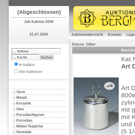
(Abgeschlossen)
Juli Auktion 2006
01.07.2006
Auktionsübersicht
Kontakt
Lage
Klasse
:
Silber
Beschr
Kat.
In Auktion
Art 
Alle Auktionen
Art 
Varia
800e
Metall
zyli
Keramik
mit 
Glas
Porzellanfiguren
mit 
Porzellan
und 
Möbel-Teppiche
(5 1/
Gemälde