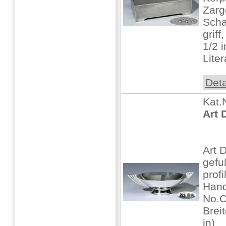
Zarg
Scha
grif
1/2 i
Liter
Deta
Kat.
Art 
Art 
gefu
profi
Hand
No.
Brei
in)