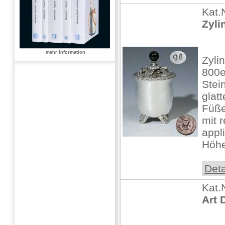
Kat.
Zyli
mehr Information
Zyli
800e
Stei
glat
Füße
mit 
appl
Höhe
Deta
Kat.
Art 