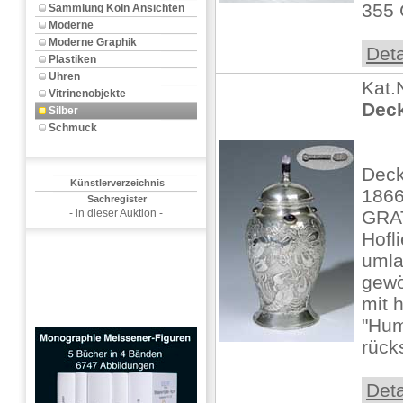
355 
Sammlung Köln Ansichten
Moderne
Moderne Graphik
Deta
Plastiken
Uhren
Kat.
Vitrinenobjekte
Deck
Silber
Schmuck
Deck
Künstlerverzeichnis
1866
Sachregister
- in dieser Auktion -
GRAT
Hofli
umla
gewö
mit 
"Hum
rücks
Deta