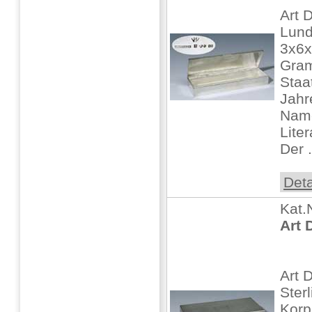
Art
Lund
3x6x
Gra
Staa
Jahr
Name
Lite
Der .
Deta
Kat.
Art 
Art 
Sterl
Korp