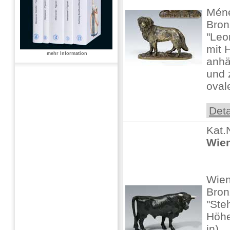
Méne
Bronz
"Leo
mit 
mehr Information
anhä
und 
ovale
Deta
Kat.
Wien
Wien
Bron
"Ste
Höhe
in)