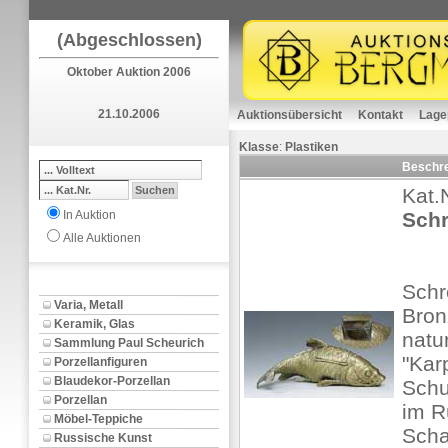
(Abgeschlossen)
Oktober Auktion 2006
21.10.2006
Auktionsübersicht
Kontakt
Lage
Klasse
:
Plastiken
Beschr
Kat.
In Auktion
Schr
Alle Auktionen
Schr
Varia, Metall
Bron
Keramik, Glas
natur
Sammlung Paul Scheurich
"Kar
Porzellanfiguren
Blaudekor-Porzellan
Sch
Porzellan
im R
Möbel-Teppiche
Scha
Russische Kunst