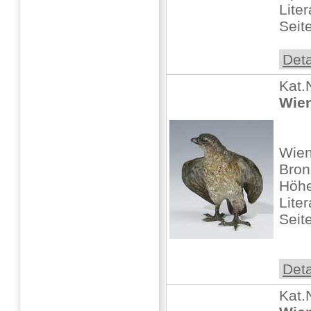
Lite
Seit
Deta
Kat.
Wien
Wien
Bron
Höhe
Lite
Seit
Deta
Kat.