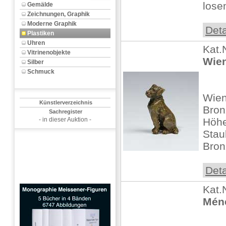
lose
Gemälde
Zeichnungen, Graphik
Moderne Graphik
Deta
Plastiken
Uhren
Kat.
Vitrinenobjekte
Wien
Silber
Schmuck
Wien
Künstlerverzeichnis
Bron
Sachregister
- in dieser Auktion -
Höhe:
Stau
Bron
Deta
Kat.
Méne