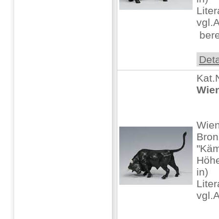
Lite
vgl.
 bere
Deta
Kat.
Wien
Wien
Bron
"Käm
Höhe
in)
Lite
vgl.