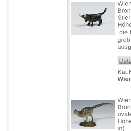
Wien
Bron
Stier
Höhe:
 di
grob
ausge
Deta
Kat.
Wien
Wien
Bron
oval
Höhe
in)