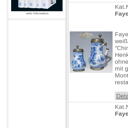
Kat.
Faye
mehr Information
Faye
weiß
"Chi
Henk
ohne
mit 
Mont
resta
Deta
Kat.
Faye