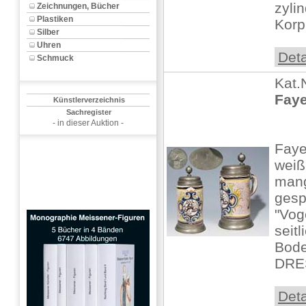
zyli
Zeichnungen, Bücher
Plastiken
Korpu
Silber
Uhren
Deta
Schmuck
Kat.
Faye
Künstlerverzeichnis
Sachregister
- in dieser Auktion -
Faye
weiß
man
gesp
"Vog
seit
Bode
DRES
Deta