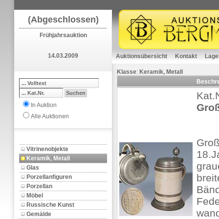
(Abgeschlossen)
Frühjahrsauktion
14.03.2009
Auktionsübersicht
Kontakt
Lage
Klasse
:
Keramik, Metall
Beschr
Kat.
In Auktion
Gro
Alle Auktionen
Gro
Vitrinenobjekte
18.J
Keramik, Metall
grau
Glas
breit
Porzellanfiguren
Porzellan
Bänd
Möbel
Fede
Russische Kunst
wand
Gemälde