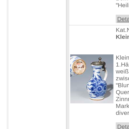
"Hei
Deta
Kat.
Klei
Klei
1.Hä
weiß
zwis
"Blu
Quer
Zinn
Mark
diver
Deta