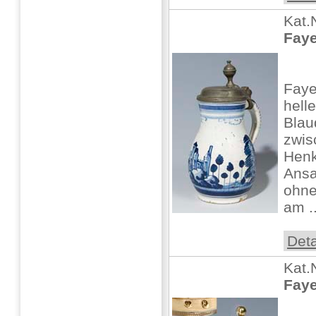
Kat.
Faye
Faye
hell
Blau
zwis
Henk
Ansa
ohne
am ..
Deta
Kat.
Faye