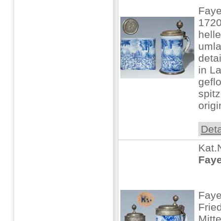
Fay
1720
hell
umla
deta
in L
gefl
spit
origi
Deta
Kat.
Faye
Fay
Frie
Mitt