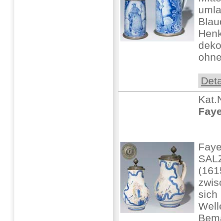
umla
Blau
Henk
deko
ohne 
Deta
Kat.
Faye
Faye
SALZ
(161
zwis
sich
Well
Bema