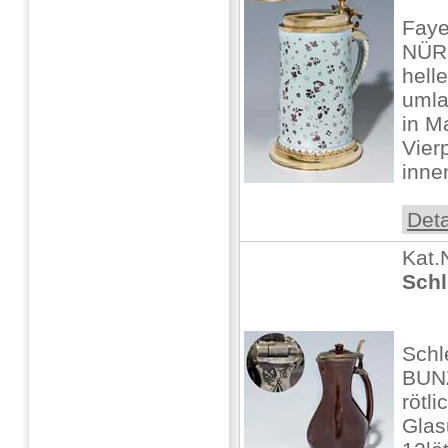
Faye
NÜRN
hell
umla
in M
Vier
inne
Deta
Kat.
Schl
Schl
BUN
rötl
Glas