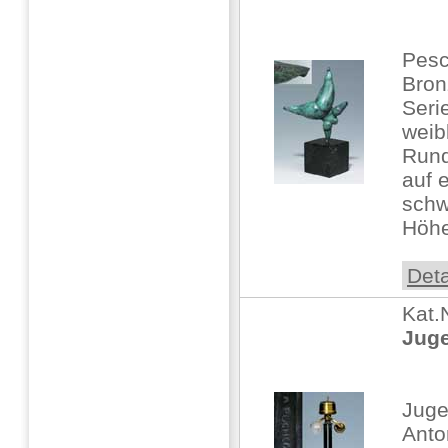
Pesc
Bronz
Seri
weib
Run
auf 
schw
Höhe:
Deta
Kat.
Juge
Juge
Anto