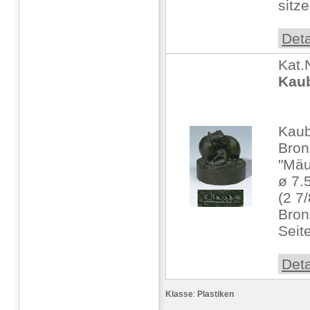
sitze
Deta
Kat.
Kaub
Kaub
Bronz
"Mäu
ø 7.
(2 7/
Bron
Seit
Deta
Klasse
:
Plastiken