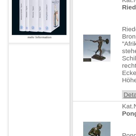
Ried
Ried
Bronz
mehr Information
"Afr
steh
Schi
rech
Ecke
Höhe:
Deta
Kat.
Pong
Pong