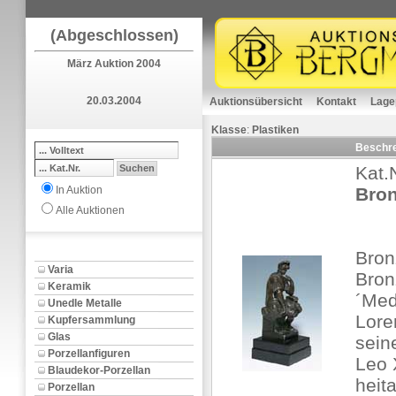
(Abgeschlossen)
März Auktion 2004
20.03.2004
Auktionsübersicht
Kontakt
Lage
Klasse
:
Plastiken
Beschr
Kat.
In Auktion
Bron
Alle Auktionen
Bron
Varia
Bron
Keramik
´Med
Unedle Metalle
Lore
Kupfersammlung
Glas
sein
Porzellanfiguren
Leo 
Blaudekor-Porzellan
heit
Porzellan