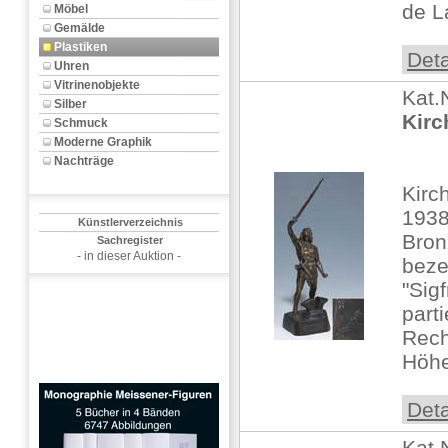
de La
Möbel
Gemälde
Plastiken
Deta
Uhren
Vitrinenobjekte
Kat.
Silber
Kirc
Schmuck
Moderne Graphik
Nachträge
Kirc
1938
Künstlerverzeichnis
Bron
Sachregister
- in dieser Auktion -
beze
"Sig
part
Rech
Höhe
Deta
Kat.