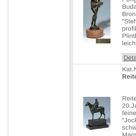
Buda
Bron
"Ste
prof
Plin
leic
Deta
Kat.
Reit
Reit
20.J
feine
"Joc
schw
Marm