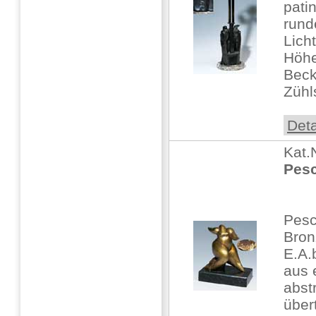
patin
rund
Lich
Höhe
Beck
Zühl
Deta
Kat.
Pesc
Pesc
Bronz
E.A.
aus 
abst
über