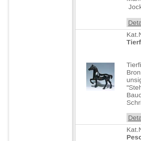
 Jock
Deta
Kat.
Tierf
Tier
Bron
unsi
"Ste
Bauc
Schr
Deta
Kat.
Pesc