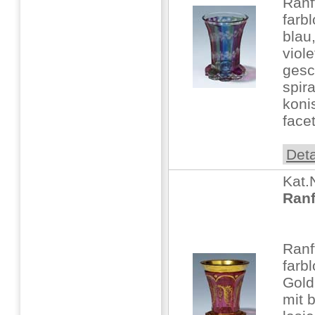
Ran
farb
blau
viole
gesc
spir
koni
face
Deta
Kat.
Ranf
Ran
farb
Gold
mit b