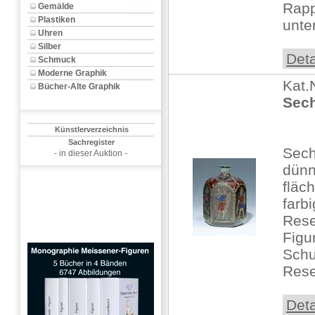
Rapp
Gemälde
Plastiken
unter
Uhren
Silber
Deta
Schmuck
Moderne Graphik
Kat.
Bücher-Alte Graphik
Sech
Künstlerverzeichnis
Sachregister
Sech
- in dieser Auktion -
dünn
fläc
farb
Rese
Figur
Schul
Rese
Deta