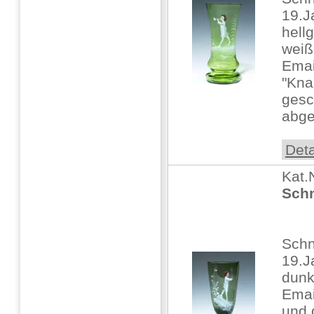
19.J
hell
weiß
Email
"Kna
gesc
abge
Deta
Kat.
Schn
Sch
19.J
dunk
Emai
und g