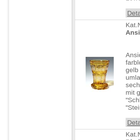
Deta
Kat.
Ansi
Ans
farb
gelb 
umla
sech
mit 
"Sch
"Stei
Deta
Kat.