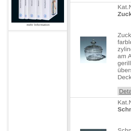
Kat.
Zuck
mehr Information
Zuck
farb
zyli
am A
geri
über
Deck
Deta
Kat.
Schn
Sch