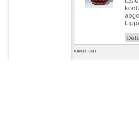
lasie
kont
abge
Lipp
Deta
Klasse
:
Glas