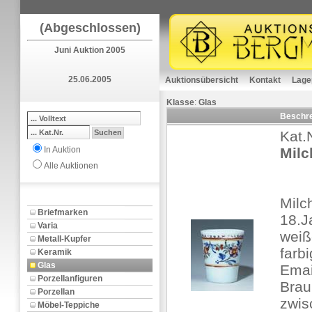
(Abgeschlossen)
Juni Auktion 2005
25.06.2005
Auktionsübersicht
Kontakt
Lage
Klasse
:
Glas
Beschr
Kat.
In Auktion
Milc
Alle Auktionen
Mil
Briefmarken
18.J
Varia
weiß
Metall-Kupfer
farbi
Keramik
Glas
Emai
Porzellanfiguren
Brau
Porzellan
zwis
Möbel-Teppiche