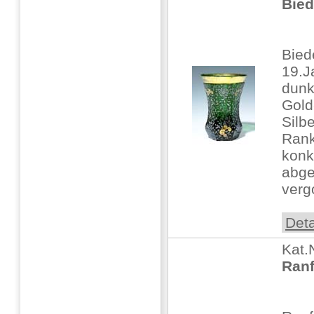
Bied
Bied
19.J
dunk
Gold
Silb
Ran
konk
abge
vergo
Deta
Kat.
Ranf