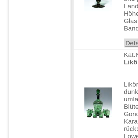
Land
Höhe
Gla
Band
Deta
Kat.
Likö
Likö
dunk
umla
Blüt
Gond
Kara
rücks
Löwe