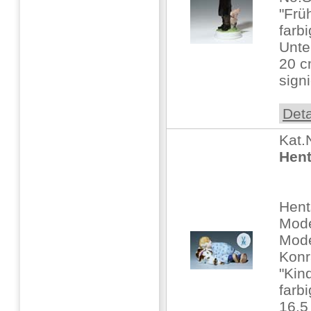
"Frü
farb
Unte
20 c
sign
Deta
Kat.
Hent
Hent
Mode
Mode
Konr
"Kin
farbi
16.5