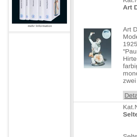
Art 
mehr Information
Art 
Mode
192
"Pau
Hirt
farbi
mon
zwei
Deta
Kat.
Selt
Selt