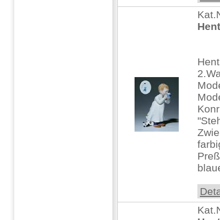
Kat.
Hent
Hent
2.Wa
Mode
Mode
Konr
"Ste
Zwie
farb
Pre
blaue
Deta
Kat.