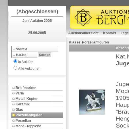
(Abgeschlossen)
Juni Auktion 2005
25.06.2005
Auktionsübersicht
Kontakt
Lage
Klasse
:
Porzellanfiguren
Beschr
Kat.
In Auktion
Juge
Alle Auktionen
Juge
Briefmarken
Mode
Varia
190
Metall-Kupfer
Haup
Keramik
Glas
"Brä
Porzellanfiguren
Heng
Porzellan
Socke
Möbel-Teppiche