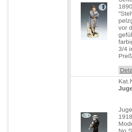
1890
"Ste
pelz
vor 
gefü
farb
3/4 i
Preß
Deta
Kat.
Juge
Juge
191
Mode
No.S