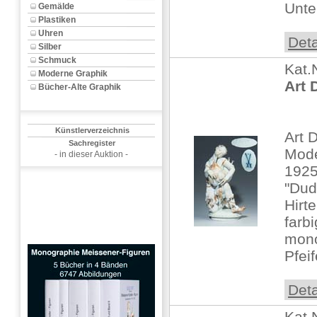
Unte
Gemälde
Plastiken
Uhren
Deta
Silber
Schmuck
Kat.
Moderne Graphik
Art 
Bücher-Alte Graphik
Künstlerverzeichnis
Art 
Sachregister
Mode
- in dieser Auktion -
192
"Dud
Hirt
farbi
mon
Pfeif
Deta
Kat.