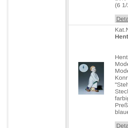
(6 1/2
Deta
Kat.
Hent
Hent
Mode
Mode
Konr
"Ste
Stec
farb
Pre
blaue
Deta