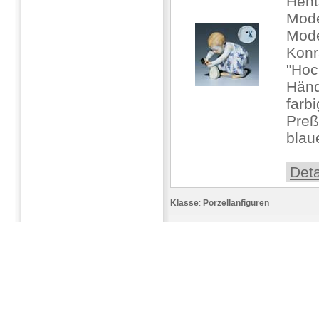
Hent
Mode
Mode
Konr
"Hoc
Hän
farb
Pre
blaue
Deta
Klasse
:
Porzellanfiguren