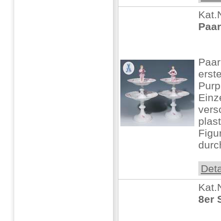
Kat.
Paar
Paar
erst
Purp
Einz
vers
plas
Figu
durc
Deta
Kat.
8er 