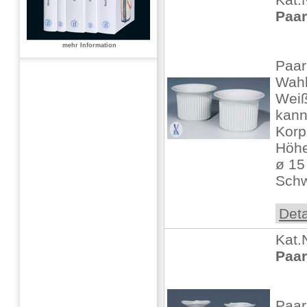
Paar
mehr Information
Paar
Wahl
Weißp
kann
Korp
Höhe
ø 15
Schw
Deta
Kat.
Paar
Paar