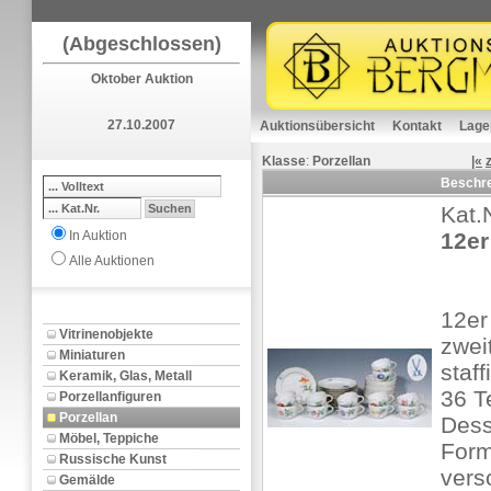
(Abgeschlossen)
Oktober Auktion
27.10.2007
Auktionsübersicht
Kontakt
Lage
Klasse
:
Porzellan
|«
Beschr
Kat.
In Auktion
12er
Alle Auktionen
12er
Vitrinenobjekte
zwei
Miniaturen
staff
Keramik, Glas, Metall
36 T
Porzellanfiguren
Porzellan
Desse
Möbel, Teppiche
Form
Russische Kunst
vers
Gemälde