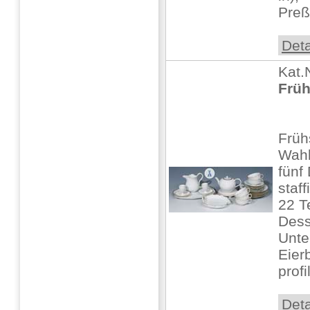
Preß
Deta
Kat.
Früh
Früh
Wahl
fünf
staff
22 T
Dess
Unte
Eier
profil
Deta