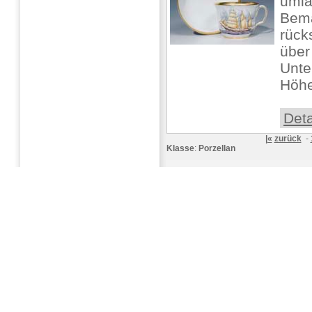
umla
Bema
rück
über
Unte
Höhe:
Deta
|«
zurück
-
Klasse
:
Porzellan