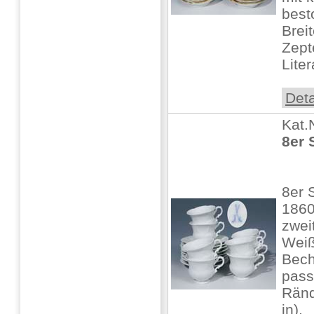
best
Breit
Zept
Liter
Deta
Kat.
8er 
8er 
1860
zwei
Weiß
Bech
pass
Ränd
in),