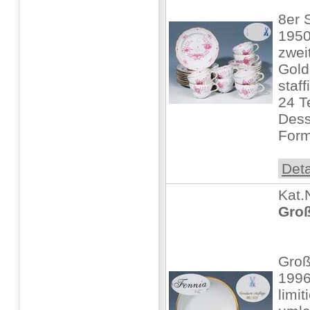
8er 
1950
zwei
Gold
staff
24 T
Desse
Form
Deta
Kat.
Groß
Groß
1996
limit