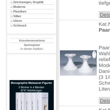
tiefg
Zeichnungen, Graphik
Moderne
Plastiken
Deta
Silber
Uhren
Kat.
Schmuck
Paar
Künstlerverzeichnis
Sachregister
Paar
- in dieser Auktion -
Wahl
reli
Mode
Dani
(3 1
Schw
Lite
Deta
Kat.