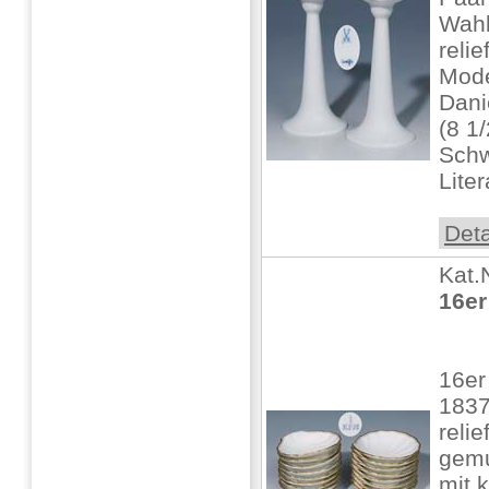
Wahl
reli
Mode
Dani
(8 1
Schw
Liter
Deta
Kat.
16er
16er
1837
relie
gemu
mit 