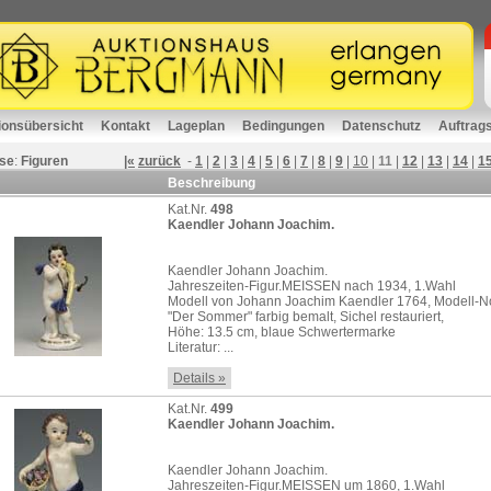
ionsübersicht
Kontakt
Lageplan
Bedingungen
Datenschutz
Auftrag
se
:
Figuren
|«
zurück
-
1
|
2
|
3
|
4
|
5
|
6
|
7
|
8
|
9
|
10
|
11
|
12
|
13
|
14
|
1
Beschreibung
Kat.Nr.
498
Kaendler Johann Joachim.
Kaendler Johann Joachim.
Jahreszeiten-Figur.MEISSEN nach 1934, 1.Wahl
Modell von Johann Joachim Kaendler 1764, Modell-N
"Der Sommer" farbig bemalt, Sichel restauriert,
Höhe: 13.5 cm, blaue Schwertermarke
Literatur: ...
Details »
Kat.Nr.
499
Kaendler Johann Joachim.
Kaendler Johann Joachim.
Jahreszeiten-Figur.MEISSEN um 1860, 1.Wahl