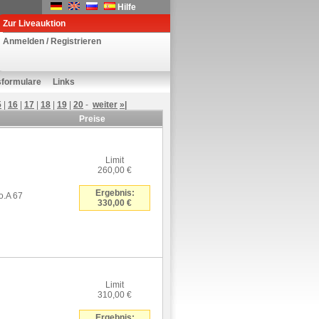
Hilfe
Zur Liveauktion
Anmelden / Registrieren
sformulare
Links
5
|
16
|
17
|
18
|
19
|
20
-
weiter
»|
Preise
Limit
260,00 €
Ergebnis:
o.A 67
330,00 €
Limit
310,00 €
Ergebnis: