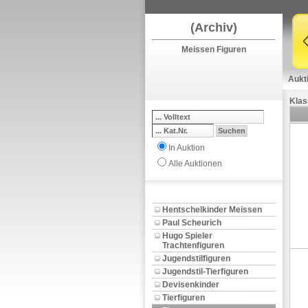
(Archiv)
Meissen Figuren
Aukt
Klas
In Auktion
Alle Auktionen
Hentschelkinder Meissen
Paul Scheurich
Hugo Spieler
Trachtenfiguren
Jugendstilfiguren
Jugendstil-Tierfiguren
Devisenkinder
Tierfiguren