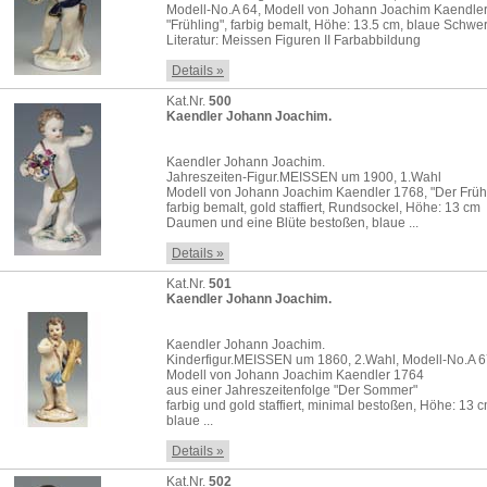
Modell-No.A 64, Modell von Johann Joachim Kaendle
"Frühling", farbig bemalt, Höhe: 13.5 cm, blaue Schwe
Literatur: Meissen Figuren II Farbabbildung
Details »
Kat.Nr.
500
Kaendler Johann Joachim.
Kaendler Johann Joachim.
Jahreszeiten-Figur.MEISSEN um 1900, 1.Wahl
Modell von Johann Joachim Kaendler 1768, "Der Früh
farbig bemalt, gold staffiert, Rundsockel, Höhe: 13 cm
Daumen und eine Blüte bestoßen, blaue ...
Details »
Kat.Nr.
501
Kaendler Johann Joachim.
Kaendler Johann Joachim.
Kinderfigur.MEISSEN um 1860, 2.Wahl, Modell-No.A 
Modell von Johann Joachim Kaendler 1764
aus einer Jahreszeitenfolge "Der Sommer"
farbig und gold staffiert, minimal bestoßen, Höhe: 13 
blaue ...
Details »
Kat.Nr.
502