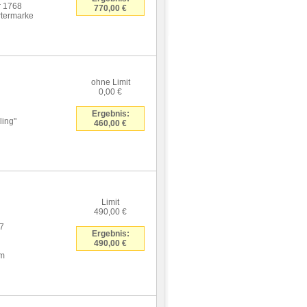
r 1768
770,00 €
rtermarke
ohne Limit
0,00 €
Ergebnis:
ling"
460,00 €
Limit
490,00 €
67
Ergebnis:
490,00 €
cm