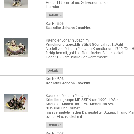
Höhe: 11.5 cm, blaue Schwertermarke
Literatur: ...
Details »
Kat.Nr.
505
Kaendler Johann Joachim.
Kaendler Johann Joachim.
Krinolinengruppe.MEISSEN 80er Jahre, 1.Wahl
Modell von Johann Joachim Kaendler um 1740 "Der 
farbig bemalt, gold staffiert, flacher Blütensockel
Höhe: 15.5 cm, blaue Schwertermarke
 ...
Details »
Kat.Nr.
506
Kaendler Johann Joachim.
Kaendler Johann Joachim.
Krinolinengruppe.MEISSEN um 1900, 1.Wahl
Kaendler-Modell um 1750, Modell-No.550
"Kavalier und Dame"
man vermutete in den Dargestellten August III. und M
ovaler Flachsockel mit ...
Details »
Kat.Nr.
507