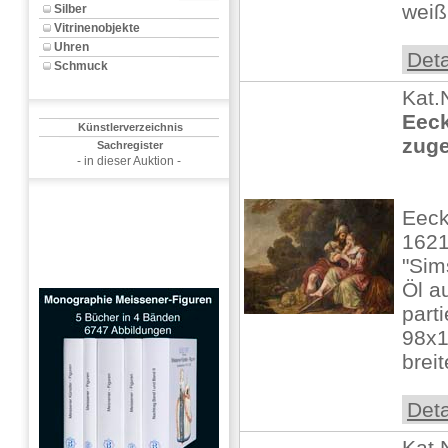
weiß 
Silber
Vitrinenobjekte
Uhren
Deta
Schmuck
Kat.
Eeck
Künstlerverzeichnis
zug
Sachregister
- in dieser Auktion -
Eeck
1621
"Sim
Öl a
parti
98x1
breit
Deta
Kat.