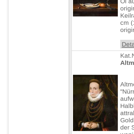
Öl au
origi
Keil
cm (
origi
Deta
Kat.
Altm
Altme
"Nür
aufw
Halb
attr
Gold
der 