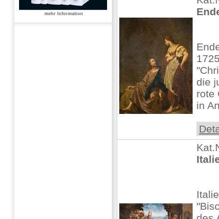
Ende
mehr Information
Ende
1725
"Chr
die j
rote
in A
Deta
Kat.
Ital
Ital
"Bis
des 