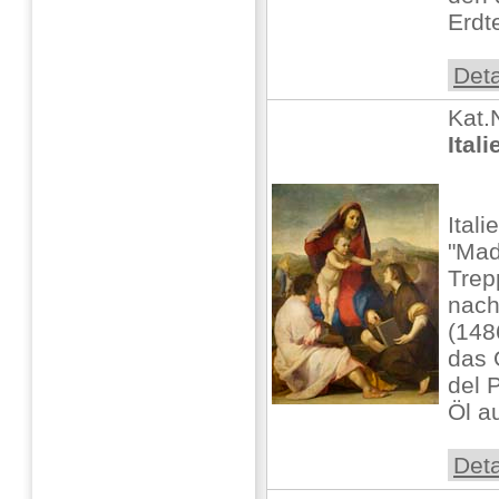
Erdte
Deta
Kat.
Ital
Itali
"Mad
Trep
nach
(148
das 
del 
Öl au
Deta