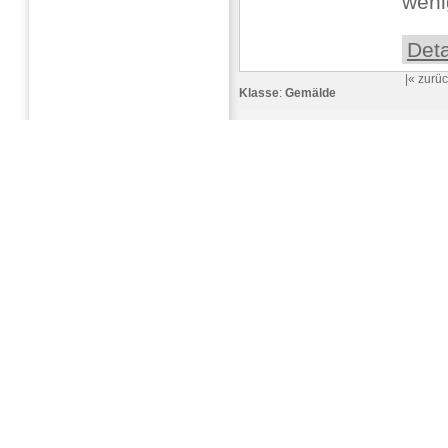
wenig
Deta
|«
zurüc
Klasse
:
Gemälde