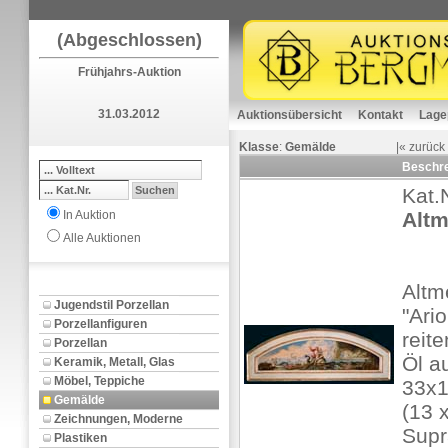
(Abgeschlossen)
Frühjahrs-Auktion
31.03.2012
Auktionsübersicht
Kontakt
Lage
Klasse
:
Gemälde
|«
zurück
Beschr
Kat.
In Auktion
Altm
Alle Auktionen
Altm
Jugendstil Porzellan
"Ari
Porzellanfiguren
reite
Porzellan
Öl a
Keramik, Metall, Glas
Möbel, Teppiche
33x
Gemälde
(13 x
Zeichnungen, Moderne
Supr
Plastiken