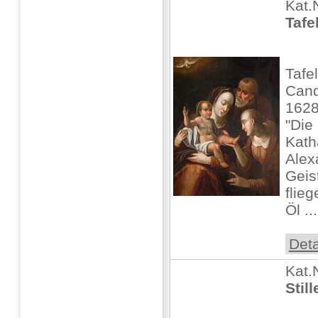
Kat.
Tafe
Tafe
Cand
162
"Die 
Kath
Alex
Geis
flie
Öl ...
Deta
Kat.
Stil