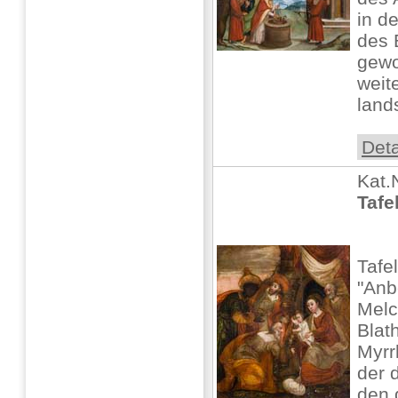
in d
des 
gewo
weit
lands
Deta
Kat.
Tafe
Tafe
"Anb
Melc
Blat
Myrr
der 
den 