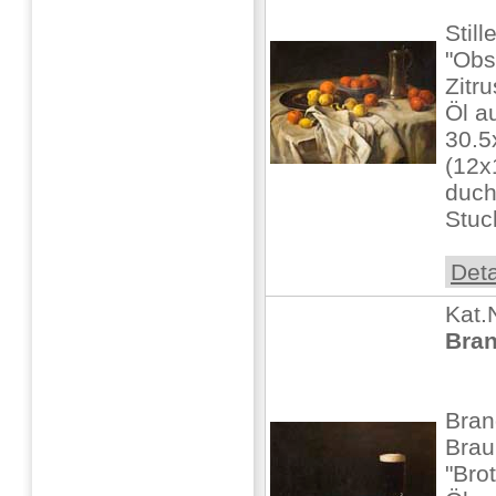
Stil
"Obs
Zitr
Öl a
30.5
(12x1
duch
Stuc
Deta
Kat.
Bran
Bran
Brau
"Brot