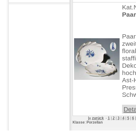
Kat.
Paar
Paar
zwei
flor
staff
Deko
hoch
Ast-
Pres
Schw
Deta
|«
zurück
-
1
|
2
|
3
|
4
|
5
|
6
Klasse
:
Porzellan