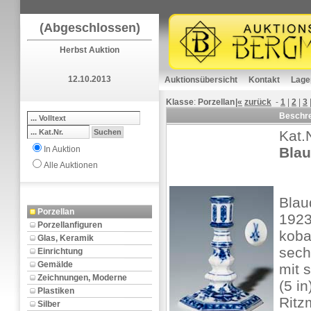
(Abgeschlossen)
Herbst Auktion
12.10.2013
Auktionsübersicht
Kontakt
Lage
Klasse
:
Porzellan
|«
zurück
-
1
|
2
|
3
Beschr
Kat.
In Auktion
Blau
Alle Auktionen
Blau
Porzellan
1923
Porzellanfiguren
koba
Glas, Keramik
sech
Einrichtung
Gemälde
mit 
Zeichnungen, Moderne
(5 in
Plastiken
Ritz
Silber