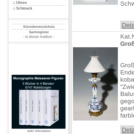
Schw
Uhren
Schmuck
Deta
Künstlerverzeichnis
Sachregister
Kat.
- in dieser Auktion -
Groß
Groß
Ende
koba
"Zwi
Balu
gego
gear
farbl
Deta
mehr Information