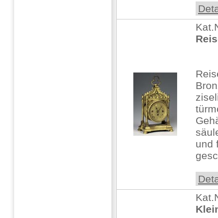
Deta
Kat.
Reis
Rei
Bron
zisel
türm
Gehä
säul
und 
gesch
Deta
Kat.
Klei