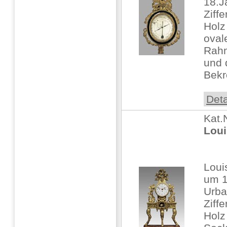
18.J
Ziffe
Holz
oval
Rahm
und 
Bekr
Deta
Kat.
Loui
Loui
um 
Urba
Ziffe
Holz