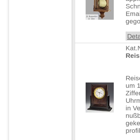
Schn
Email
gego
Deta
Kat.
Reis
Rei
um 
Ziffe
Uhrm
in V
nußb
geke
profi