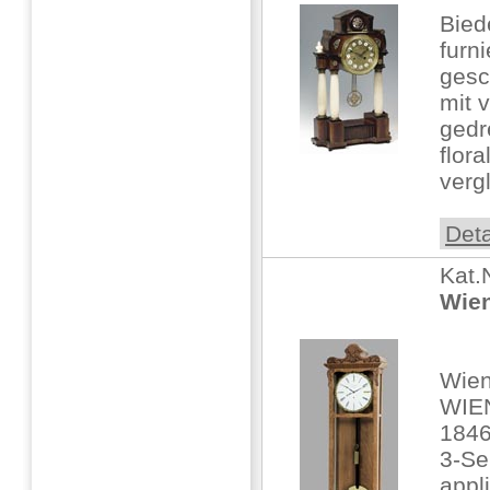
Bied
furn
gesc
mit 
gedr
flor
vergl
Deta
Kat.
Wien
Wien
WIE
1846
3-Se
appli