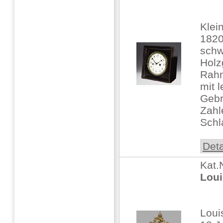
Klei
182
schw
Holz
Rahm
mit l
Gebr
Zahl
Schl
Deta
Kat.
Loui
Loui