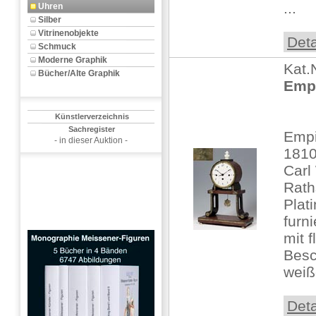
...
Uhren
Silber
Vitrinenobjekte
Deta
Schmuck
Moderne Graphik
Kat.
Bücher/Alte Graphik
Empi
Künstlerverzeichnis
Sachregister
Emp
- in dieser Auktion -
181
Carl
Rath
Plati
furn
mit 
Besc
weiße
Deta