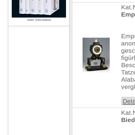
Kat.
Empi
mehr Information
Emp
anon
gesc
figü
Besc
Tatz
Alab
vergl
Deta
Kat.
Bied