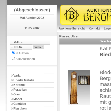
(Abgeschlossen)
Mai Auktion 2002
11.05.2002
Auktionsübersicht
Kontakt
Lage
Klasse
:
Uhren
Beschr
Kat.
In Auktion
Bied
Alle Auktionen
Bied
Varia
Berg
Unedle Metalle
mass
Keramik
schl
Porzellan
Glas
Raut
Möbel
mit 
Gemälde
rot 
Plastiken