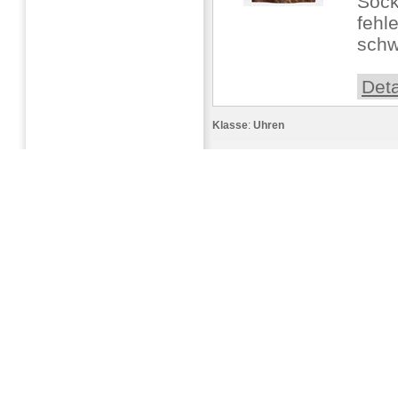
Sock
fehle
schw
Deta
Klasse
:
Uhren