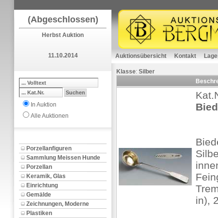
(Abgeschlossen)
Herbst Auktion
11.10.2014
Auktionsübersicht
Kontakt
Lage
Klasse
:
Silber
Beschr
Kat.
In Auktion
Bied
Alle Auktionen
Bied
Porzellanfiguren
Silbe
Sammlung Meissen Hunde
inne
Porzellan
Fein
Keramik, Glas
Einrichtung
Trem
Gemälde
in),
Zeichnungen, Moderne
Plastiken