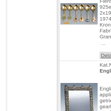
Flen
925er
2x19
1974
Kron
Fabr
Gra
 ...
Deta
Kat.
Engl
Engl
appl
getr
gear