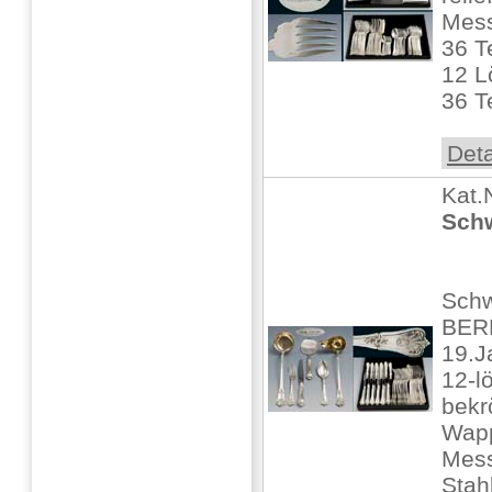
Mess
36 T
12 L
36 T
Deta
Kat.
Schw
Schw
BERL
19.J
12-lö
bekr
Wapp
Mess
Stahl