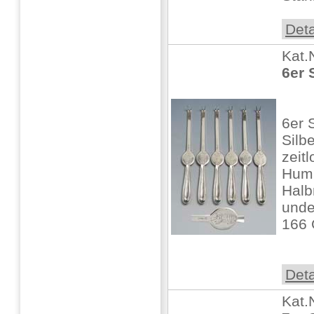
Deta
Kat.
6er 
6er 
Silbe
zeitl
Humm
Halb
unde
166 
Deta
Kat.