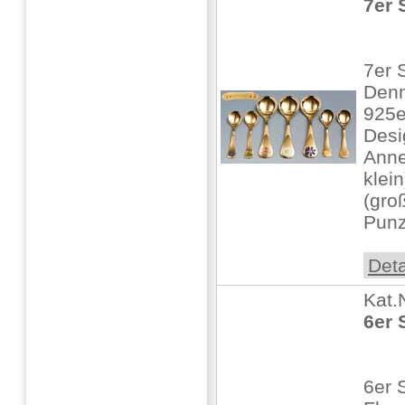
7er 
7er 
Den
925er
Desi
Anne
klei
(gro
Punz
Deta
Kat.
6er 
6er 