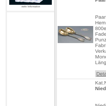
mehr Information
Paar
Heme
800e
Fade
Punz
Fabr
Verk
Mon
Länge
Deta
Kat.
Nied
Nied