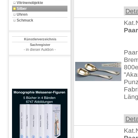
Vitrinenobjekte
Silber
Deta
Uhren
Schmuck
Kat.
Paar
Künstlerverzeichnis
Sachregister
- in dieser Auktion -
Paar
Brem
800er
"Aka
Punz
Fabr
Läng
Deta
Kat.
Paar