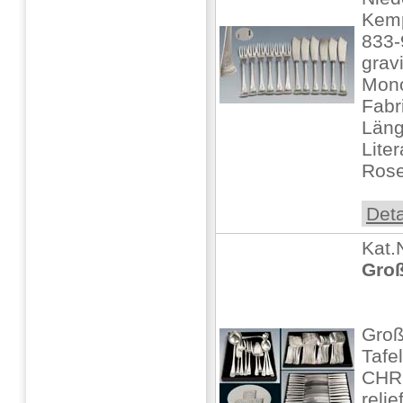
Kemp
833-9
grav
Mono
Fabr
Läng
Liter
Rose
Deta
Kat.
Groß
Groß
Tafe
CHRI
relie