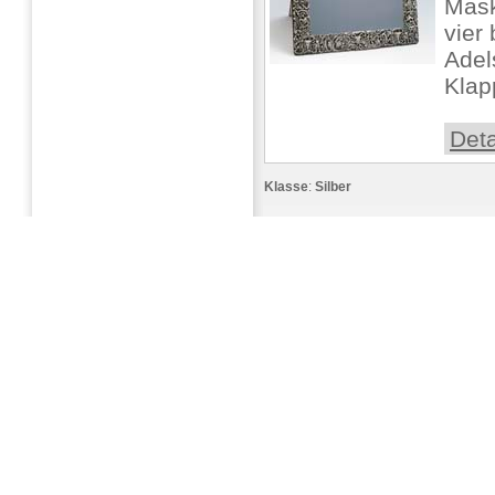
Mask
vier
Adel
Klap
Deta
Klasse
:
Silber