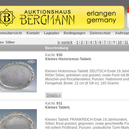
ionsübersicht
Kontakt
Lageplan
Bedingungen
Datenschutz
Auftrag
se
:
Silber
|«
zurück
-
1
|
2
|
3
|
4
|
5
|
6
|
7
|
8
|
9
|
10
|
11
Beschreibung
Kat.Nr.
930
Kleines Historismus-Tablett.
Kleines Historismus-Tablett. DEUTSCH Ende 19.Jahr
800er Silber, getrieben und graviert, ovale Form mit B
Muschel-und Rocaillendekor, Punzen: Halbmond und
Feingehalt, Breite: 22 cm (8 5/8 in), 165 Gramm
Details »
Kat.Nr.
931
Kleines Tablett.
Kleines Tablett. FRANKREICH Ende 19.Jahrhundert,
Silber, floral graviert, gegossen, ovale geschweifte F
mit vollem Profilrand, Punzen: undeutliche Turm-Mark