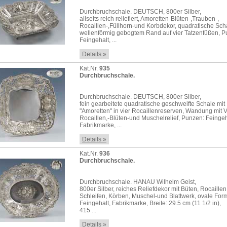
Durchbruchschale. DEUTSCH, 800er Silber,
allseits reich reliefiert, Amoretten-Blüten-,Trauben-,
Rocaillen-,Füllhorn-und Korbdekor, quadratische Sch
wellenförmig gebogtem Rand auf vier Tatzenfüßen, P
Feingehalt, ...
Details »
Kat.Nr.
935
Durchbruchschale.
Durchbruchschale. DEUTSCH, 800er Silber,
fein gearbeitete quadratische geschweifte Schale mit
"Amoretten" in vier Rocaillenreserven, Wandung mit V
Rocaillen,-Blüten-und Muschelrelief, Punzen: Feingeh
Fabrikmarke, ...
Details »
Kat.Nr.
936
Durchbruchschale.
Durchbruchschale. HANAU Wilhelm Geist,
800er Silber, reiches Reliefdekor mit Büten, Rocaillen
Schleifen, Körben, Muschel-und Blattwerk, ovale For
Feingehalt, Fabrikmarke, Breite: 29.5 cm (11 1/2 in),
415 ...
Details »