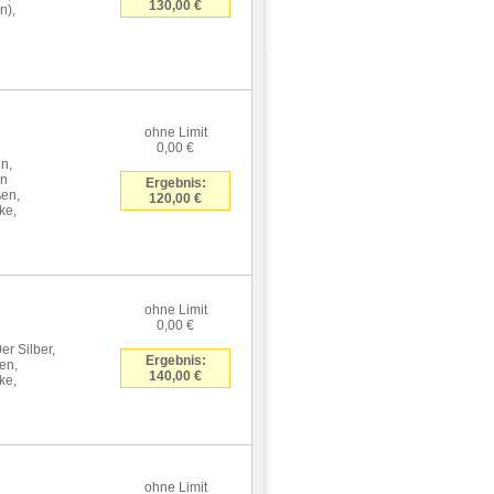
130,00 €
n),
ohne Limit
0,00 €
n,
en
Ergebnis:
ßen,
120,00 €
ke,
ohne Limit
0,00 €
r Silber,
Ergebnis:
en,
140,00 €
ke,
ohne Limit