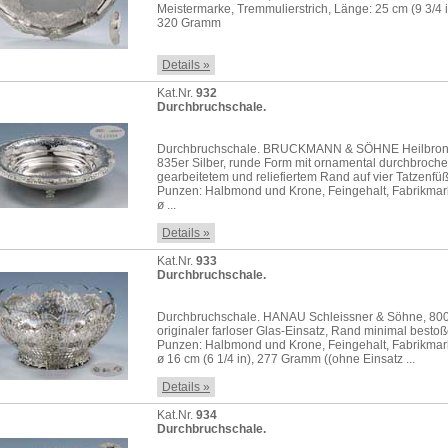
Meistermarke, Tremmulierstrich, Länge: 25 cm (9 3/4 i
320 Gramm
Details »
Kat.Nr.
932
Durchbruchschale.
Durchbruchschale. BRUCKMANN & SÖHNE Heilbron
835er Silber, runde Form mit ornamental durchbroch
gearbeitetem und reliefiertem Rand auf vier Tatzenfü
Punzen: Halbmond und Krone, Feingehalt, Fabrikmar
ø ...
Details »
Kat.Nr.
933
Durchbruchschale.
Durchbruchschale. HANAU Schleissner & Söhne, 800e
originaler farloser Glas-Einsatz, Rand minimal bestoß
Punzen: Halbmond und Krone, Feingehalt, Fabrikmar
ø 16 cm (6 1/4 in), 277 Gramm ((ohne Einsatz ...
Details »
Kat.Nr.
934
Durchbruchschale.