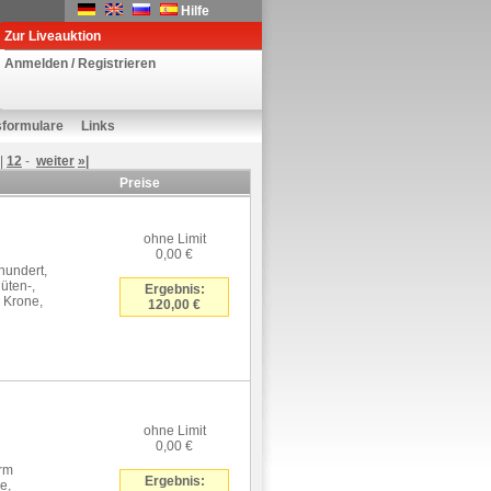
Hilfe
Zur Liveauktion
Anmelden / Registrieren
sformulare
Links
|
12
-
weiter
»|
Preise
ohne Limit
0,00 €
hundert,
lüten-,
Ergebnis:
 Krone,
120,00 €
ohne Limit
0,00 €
orm
Ergebnis:
e,