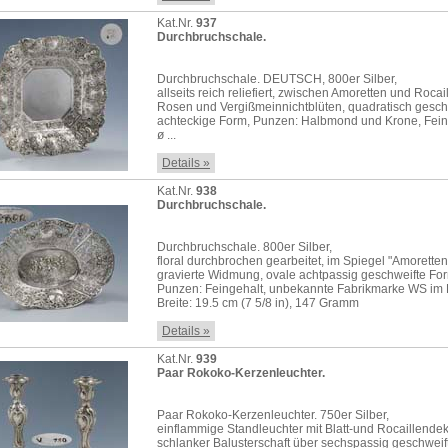
Kat.Nr.
937
Durchbruchschale.
Durchbruchschale. DEUTSCH, 800er Silber,
allseits reich reliefiert, zwischen Amoretten und Rocai
Rosen und Vergißmeinnichtblüten, quadratisch gesch
achteckige Form, Punzen: Halbmond und Krone, Fein
ø ...
Details »
Kat.Nr.
938
Durchbruchschale.
Durchbruchschale. 800er Silber,
floral durchbrochen gearbeitet, im Spiegel "Amoretten
gravierte Widmung, ovale achtpassig geschweifte Fo
Punzen: Feingehalt, unbekannte Fabrikmarke WS im K
Breite: 19.5 cm (7 5/8 in), 147 Gramm
Details »
Kat.Nr.
939
Paar Rokoko-Kerzenleuchter.
Paar Rokoko-Kerzenleuchter. 750er Silber,
einflammige Standleuchter mit Blatt-und Rocaillendek
schlanker Balusterschaft über sechspassig geschwei