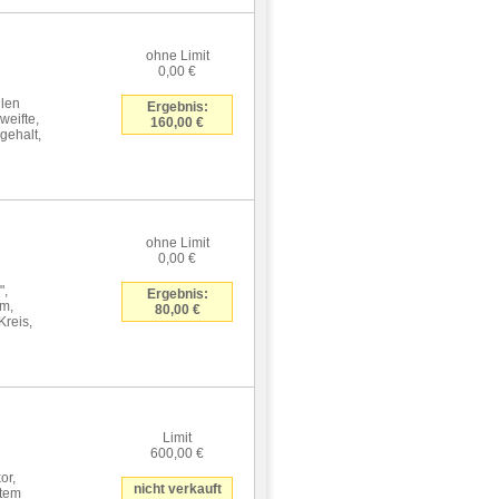
ohne Limit
0,00 €
llen
Ergebnis:
weifte,
160,00 €
gehalt,
ohne Limit
0,00 €
",
Ergebnis:
rm,
80,00 €
reis,
Limit
600,00 €
or,
nicht verkauft
ftem