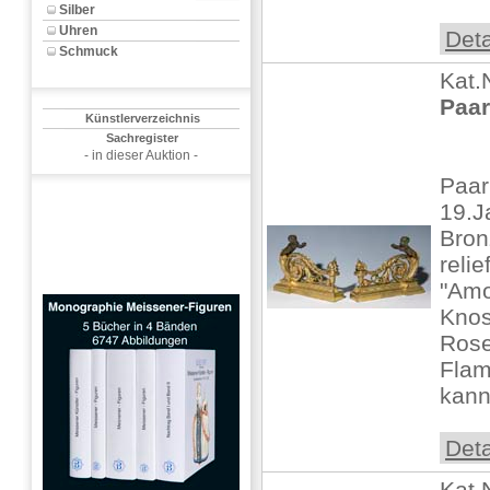
Silber
Uhren
Deta
Schmuck
Kat.
Paar
Künstlerverzeichnis
Sachregister
- in dieser Auktion -
Paar
19.J
Bron
relief
"Amo
Kno
Rose
Fla
kanne
Deta
Kat.