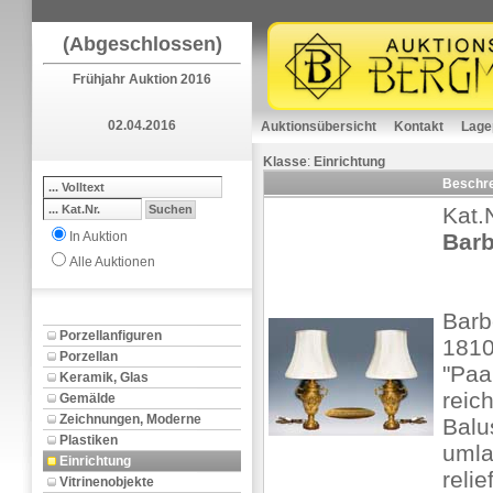
(Abgeschlossen)
Frühjahr Auktion 2016
02.04.2016
Auktionsübersicht
Kontakt
Lage
Klasse
:
Einrichtung
Beschr
Kat.
In Auktion
Barb
Alle Auktionen
Barb
Porzellanfiguren
1810
Porzellan
"Paa
Keramik, Glas
reic
Gemälde
Zeichnungen, Moderne
Balu
Plastiken
umla
Einrichtung
relie
Vitrinenobjekte