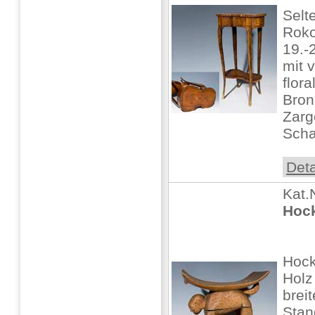
Selt
Roko
19.-
mit 
flora
Bron
Zarg
Schar
Deta
Kat.
Hock
Hock
Holz
breit
Stan