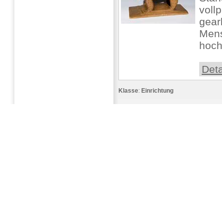
vollp
gear
Mens
hoch
Deta
Klasse
:
Einrichtung