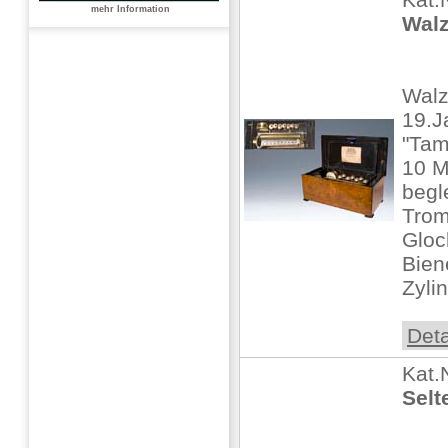
mehr Information
Walz
Walz
19.J
"Tam
10 M
begl
Trom
Gloc
Bien
Zylin
Deta
Kat.
Selt